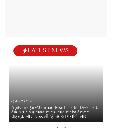
LATEST NEWS
May 23, 2026
Ahilyanagar-Manmad Road Traffic Diverted:
अहिल्यानगर-मनमाड महामार्गावरील अवजड
वाहतूक आज वळवली; ‘हे’ आहेत पर्यायी मार्ग