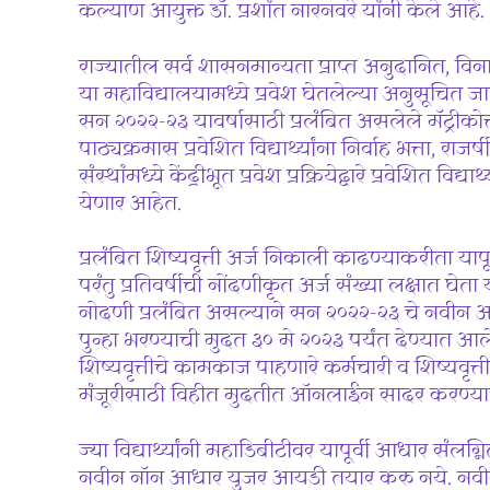
कल्याण आयुक्त डॉ. प्रशांत नारनवरे यांनी केले आहे.
राज्यातील सर्व शासनमान्यता प्राप्त अनुदानित, वि
या महाविद्यालयामध्ये प्रवेश घेतलेल्या अनुसूचित जा
सन २०२२-२३ यावर्षासाठी प्रलंबित असलेले मॅट्रीकोत्त
पाठ्यक्रमास प्रवेशित विद्यार्थ्यांना निर्वाह भत्ता, राज
संस्थांमध्ये केंद्रीभूत प्रवेश प्रक्रियेद्वारे प्रवेशित
येणार आहेत.
प्रलंबित शिष्यवृत्ती अर्ज निकाली काढण्याकरीता याप
परंतु प्रतिवर्षीची नोंदणीकृत अर्ज संख्या लक्षात घेता 
नोदणी प्रलंबित असल्याने सन २०२२-२३ चे नवीन अर
पुन्हा भरण्याची मुदत ३० मे २०२३ पर्यंत देण्यात आलेल
शिष्यवृत्तीचे कामकाज पाहणारे कर्मचारी व शिष्यवृत्ती 
मंजूरीसाठी विहीत मुदतीत ऑनलाईन सादर करण्याचे
ज्या विद्यार्थ्यांनी महाडिबीटीवर यापूर्वी आधार संल
नवीन नॉन आधार युजर आयडी तयार करु नये. नव