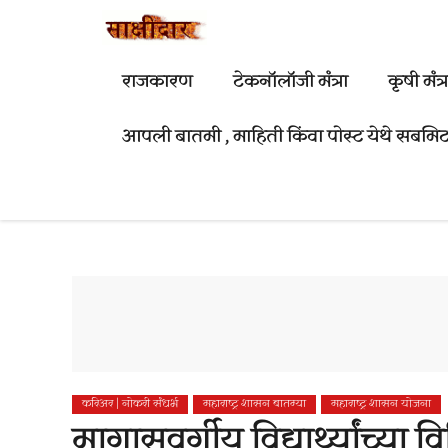
Skip
to
content
राजकारण
टेकनॉलॉजी मंत्रा
कृषी मंत्र
आपली बातमी , माहिती किंवा पोस्ट येथे सबमि
करिअर | नोकरी संधर्भ
महाराष्ट्र शासन बातम्या
महाराष्ट्र शासन योजना
मागासवर्गीय विद्यार्थ्यांच्या