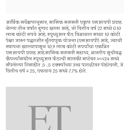
आर्थिक सर्वेक्षणानुसार, मासिक सरासरी एकूण एसआयपी प्रवाह
गेल्या तीन वर्षांत दुप्पट झाला आहे, जो वित्तीय वर्ष 22 मध्ये 0.10
लाख कोटी रुपये आहे. म्युच्युअल फंड विभागात सध्या 10 कोटी
पेक्षा जास्त पद्धतशीर गुंतवणूक योजना (एसआयपी) आहे, ज्याची
स्थापना झाल्यापासून 10.9 लाख कोटी रुपयांचा एकत्रित
एसआयपी प्रवाह आहे.मासिक सरासरी सहाय्य, भारतीय सूचीबद्ध
कंपन्यांमधील म्युच्युअल फंडाची मालकी सप्टेंबर २०२24 मध्ये
संपलेल्या तिमाहीत .5 ..5 टक्क्यांच्या उच्च पातळीवर पोहोचली, जे
वित्तीय वर्ष २ 25, एफवाय 25 मध्ये 7.7% होते.