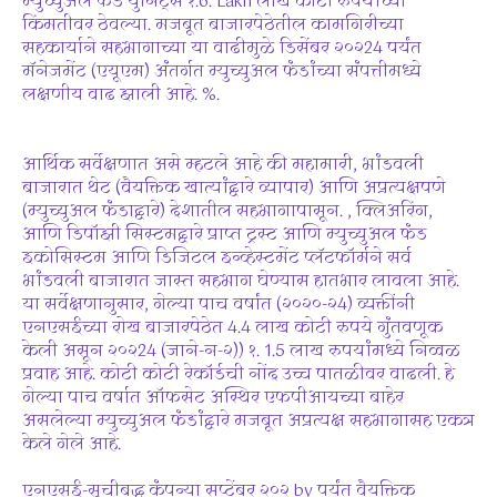
म्युच्युअल फंड युनिट्स १.6. Lakh लाख कोटी रुपयांच्या
किंमतीवर ठेवल्या. मजबूत बाजारपेठेतील कामगिरीच्या
सहकार्याने सहभागाच्या या वाढीमुळे डिसेंबर २०२24 पर्यंत
मॅनेजमेंट (एयूएम) अंतर्गत म्युच्युअल फंडांच्या संपत्तीमध्ये
लक्षणीय वाढ झाली आहे. %.
आर्थिक सर्वेक्षणात असे म्हटले आहे की महामारी, भांडवली
बाजारात थेट (वैयक्तिक खात्यांद्वारे व्यापार) आणि अप्रत्यक्षपणे
(म्युच्युअल फंडाद्वारे) देशातील सहभागापासून. , क्लिअरिंग,
आणि डिपॉझी सिस्टमद्वारे प्राप्त ट्रस्ट आणि म्युच्युअल फंड
इकोसिस्टम आणि डिजिटल इन्व्हेस्टमेंट प्लॅटफॉर्मने सर्व
भांडवली बाजारात जास्त सहभाग घेण्यास हातभार लावला आहे.
या सर्वेक्षणानुसार, गेल्या पाच वर्षांत (२०२०-२4) व्यक्तींनी
एनएसईच्या रोख बाजारपेठेत 4.4 लाख कोटी रुपये गुंतवणूक
केली असून २०२24 (जाने-न-२)) १. 1.5 लाख रुपयांमध्ये निव्वळ
प्रवाह आहे. कोटी कोटी रेकॉर्डची नोंद उच्च पातळीवर वाढली. हे
गेल्या पाच वर्षात ऑफसेट अस्थिर एफपीआयच्या बाहेर
असलेल्या म्युच्युअल फंडांद्वारे मजबूत अप्रत्यक्ष सहभागासह एकत्र
केले गेले आहे.
एनएसई-सूचीबद्ध कंपन्या सप्टेंबर २०२ by पर्यंत वैयक्तिक