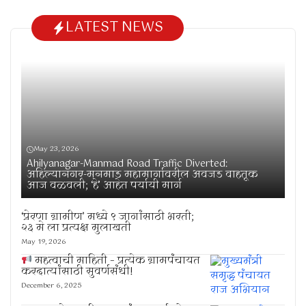
LATEST NEWS
May 23, 2026
Ahilyanagar-Manmad Road Traffic Diverted:
अहिल्यानगर-मनमाड महामार्गावरील अवजड वाहतूक
आज वळवली; ‘हे’ आहेत पर्यायी मार्ग
‘प्रेरणा ग्रामीण’ मध्ये ९ जागांसाठी भरती;
२३ मे ला प्रत्यक्ष मुलाखती
May 19, 2026
महत्वाची माहिती – प्रत्येक ग्रामपंचायत
करदात्यांसाठी सुवर्णसंधी!
December 6, 2025