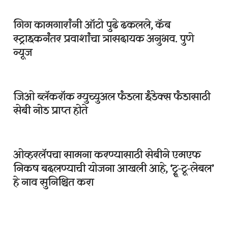
गिग कामगारांनी ऑटो पुढे ढकलले, कॅब
स्ट्राइकनंतर प्रवाशांचा त्रासदायक अनुभव. पुणे
न्यूज
जिओ ब्लॅकरॉक म्युच्युअल फंडला इंडेक्स फंडासाठी
सेबी नोड प्राप्त होते
ओव्हरलॅपचा सामना करण्यासाठी सेबीने एमएफ
निकष बदलण्याची योजना आखली आहे, ‘ट्रू-टू-लेबल’
हे नाव सुनिश्चित करा