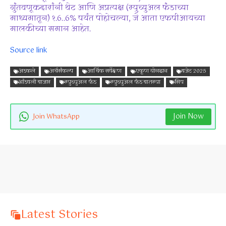
गुंतवणूकदारांनी थेट आणि अप्रत्यक्ष (म्युच्युअल फंडाच्या
माध्यमातून) १.6..6% पर्यंत पोहोचल्या, जे आता एफपीआयच्या
मालकीच्या समान आहेत.
Source link
अडकले
अर्थसंकल्प
आर्थिक सर्वेक्षण
एकूण योगदान
बजेट 2025
भांडवली बाजार
म्युच्युअल फंड
म्युच्युअल फंड बातम्या
सिप
Join Now
Join WhatsApp
Latest Stories