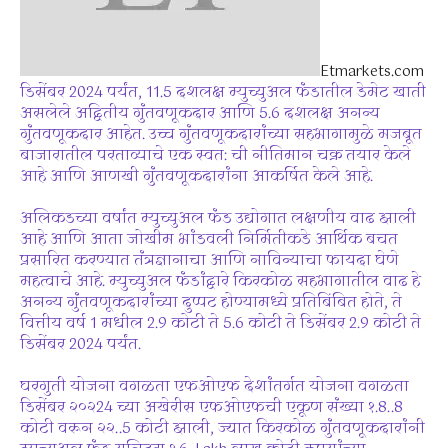
Etmarkets.com
डिसेंबर 2024 पर्यंत, 11.5 दशलक्ष म्युच्युअल फंडातील डेमेट खाती
असलेले अद्वितीय गुंतवणूकदार आणि 5.6 दशलक्ष अनन्य
गुंतवणूकदार आहेत. उच्च गुंतवणूकदारांच्या सहभागामुळे मजबूत
बाजारातील परताव्याचे एक स्वत: ची नीतिमान चक्र तयार केले
आहे आणि आणखी गुंतवणूकदारांना आकर्षित केले आहे.
अलिकडच्या वर्षांत म्युच्युअल फंड उद्योगात लक्षणीय वाढ झाली
आहे आणि आता जोखीम भांडवली निर्मितीकडे आर्थिक बचत
प्रसारित करण्यात तंत्रज्ञानाचा आणि नाविन्याचा फायदा घेणे
महत्वाचे आहे. म्युच्युअल फंडांद्वारे किरकोळ सहभागातील वाढ हे
अनन्य गुंतवणूकदारांच्या दुप्पट होण्यामध्ये प्रतिबिंबित होते, ते
वित्तीय वर्ष 1 मधील 2.9 कोटी ते 5.6 कोटी ते डिसेंबर 2.9 कोटी ते
डिसेंबर 2024 पर्यंत.
घरगुती योजना वगळता एफओएफ देशांतर्गत योजना वगळता
डिसेंबर २०२24 च्या अखेरीस एफओएफची एकूण संख्या १.8..8
कोटी वरून २२..5 कोटी झाली, ज्यात किरकोळ गुंतवणूकदारांनी