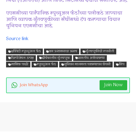
निधी (एआयएफ) आणि गिफ्ट सिटीमध्ये देखावा समाविष्ट आहे.
एएमसीच्या पारंपारिक म्युच्युअल फंडांच्या पलीकडे जाण्याचा
आणि व्यापक गुंतवणूकीच्या संधींमध्ये टॅप करण्याचा विचार
युनियन एएमसीचा आहे.
Source link
इक्विटी म्युच्युअल फंड
कर प्रशासनाचा प्रभाव
गुंतवणूकीची रणनीती
डिस्पोजेबल उत्पन्न
दीर्घकालीन गुंतवणूक
भारतीय अर्थव्यवस्था
मासिक पाळी
म्युच्युअल फंड
युनियन मालमत्ता व्यवस्थापन कंपनी
सिप
Join Now
Join WhatsApp