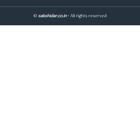
©
sakshidar.co.in
• All rights reserved