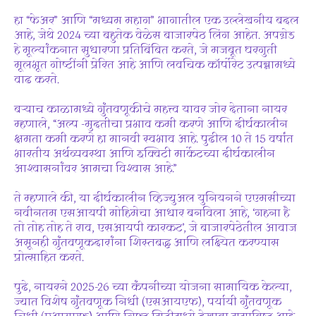
हा “फेअर” आणि “मध्यम महाग” भागातील एक उल्लेखनीय बदल
आहे, जेथे 2024 च्या बहुतेक वेळेस बाजारपेठ लिंग आहेत. अपग्रेड
हे मूल्यांकनात सुधारणा प्रतिबिंबित करते, जे मजबूत घरगुती
मूलभूत गोष्टींनी प्रेरित आहे आणि लवचिक कॉर्पोरेट उत्पन्नामध्ये
वाढ करते.
बर्‍याच काळामध्ये गुंतवणूकीचे महत्त्व यावर जोर देताना नायर
म्हणाले, “अल्प -मुदतीचा प्रभाव कमी करणे आणि दीर्घकालीन
क्षमता कमी करणे हा मानवी स्वभाव आहे. पुढील 10 ते 15 वर्षांत
भारतीय अर्थव्यवस्था आणि इक्विटी मार्केटच्या दीर्घकालीन
आश्वासनांवर आमचा विश्वास आहे.”
ते म्हणाले की, या दीर्घकालीन व्हिज्युअल युनियनने एएमसीच्या
नवीनतम एसआयपी मोहिमेचा आधार बनविला आहे, ‘गहना है
तो तोह तोह ते राव, एसआयपी कारकट’, जे बाजारपेठेतील आवाज
असूनही गुंतवणूकदारांना शिस्तबद्ध आणि लक्ष्यित करण्यास
प्रोत्साहित करते.
पुढे, नायरने 2025-26 च्या कंपनीच्या योजना सामायिक केल्या,
ज्यात विशेष गुंतवणूक निधी (एसआयएफ), पर्यायी गुंतवणूक