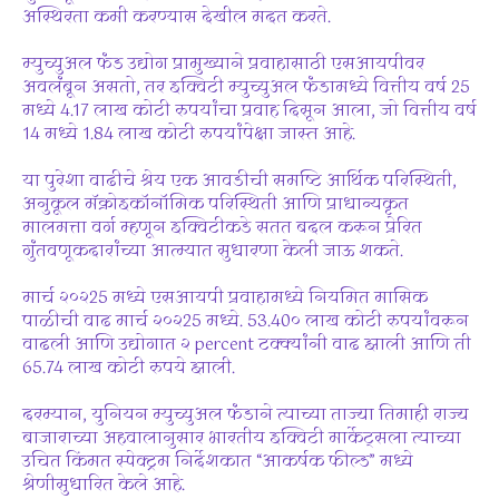
अस्थिरता कमी करण्यास देखील मदत करते.
म्युच्युअल फंड उद्योग प्रामुख्याने प्रवाहासाठी एसआयपीवर
अवलंबून असतो, तर इक्विटी म्युच्युअल फंडामध्ये वित्तीय वर्ष 25
मध्ये 4.17 लाख कोटी रुपयांचा प्रवाह दिसून आला, जो वित्तीय वर्ष
14 मध्ये 1.84 लाख कोटी रुपयांपेक्षा जास्त आहे.
या पुरेशा वाढीचे श्रेय एक आवडीची समष्टि आर्थिक परिस्थिती,
अनुकूल मॅक्रोइकॉनॉमिक परिस्थिती आणि प्राधान्यकृत
मालमत्ता वर्ग म्हणून इक्विटीकडे सतत बदल करून प्रेरित
गुंतवणूकदारांच्या आत्म्यात सुधारणा केली जाऊ शकते.
मार्च २०२25 मध्ये एसआयपी प्रवाहामध्ये नियमित मासिक
पाळीची वाढ मार्च २०२25 मध्ये. 53.40० लाख कोटी रुपयांवरून
वाढली आणि उद्योगात २ percent टक्क्यांनी वाढ झाली आणि ती
65.74 लाख कोटी रुपये झाली.
दरम्यान, युनियन म्युच्युअल फंडाने त्याच्या ताज्या तिमाही राज्य
बाजाराच्या अहवालानुसार भारतीय इक्विटी मार्केट्सला त्याच्या
उचित किंमत स्पेक्ट्रम निर्देशकात “आकर्षक फील्ड” मध्ये
श्रेणीसुधारित केले आहे.