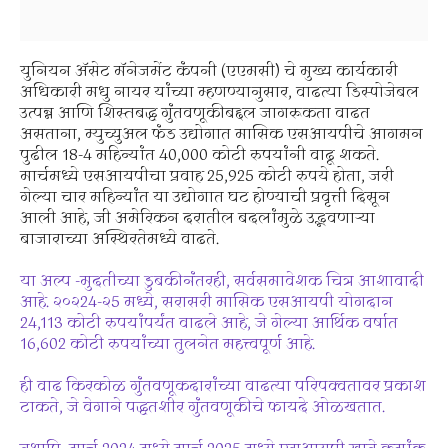
युनियन अ‍ॅसेट मॅनेजमेंट कंपनी (एएमसी) चे मुख्य कार्यकारी
अधिकारी मधु नायर यांच्या म्हणण्यानुसार, वाढत्या डिस्पोजेबल
उत्पन्न आणि शिस्तबद्ध गुंतवणूकीबद्दल जागरूकता वाढत
असताना, म्युच्युअल फंड उद्योगात मासिक एसआयपीचे आगमन
पुढील 18-4 महिन्यांत 40,000 कोटी रुपयांनी वाढू शकते.
मार्चमध्ये एसआयपीचा प्रवाह 25,925 कोटी रुपये होता, जरी
गेल्या चार महिन्यांत या उद्योगात घट होण्याची प्रवृत्ती दिसून
आली आहे, जी अमेरिकन दरातील बदलांमुळे उद्भवणार्‍या
बाजाराच्या अस्थिरतेमध्ये वाढते.
या अल्प -मुदतीच्या डुबकीनंतरही, सर्वसमावेशक चित्र आशावादी
आहे. २०२24-२5 मध्ये, सरासरी मासिक एसआयपी योगदान
24,113 कोटी रुपयांपर्यंत वाढले आहे, जे गेल्या आर्थिक वर्षात
16,602 कोटी रुपयांच्या तुलनेत महत्त्वपूर्ण आहे.
ही वाढ किरकोळ गुंतवणूकदारांच्या वाढत्या परिपक्वतावर प्रकाश
टाकते, जे वेगाने पद्धतशीर गुंतवणूकीचे फायदे ओळखतात.