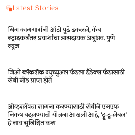
Latest Stories
गिग कामगारांनी ऑटो पुढे ढकलले, कॅब
स्ट्राइकनंतर प्रवाशांचा त्रासदायक अनुभव. पुणे
न्यूज
जिओ ब्लॅकरॉक म्युच्युअल फंडला इंडेक्स फंडासाठी
सेबी नोड प्राप्त होते
ओव्हरलॅपचा सामना करण्यासाठी सेबीने एमएफ
निकष बदलण्याची योजना आखली आहे, ‘ट्रू-टू-लेबल’
हे नाव सुनिश्चित करा