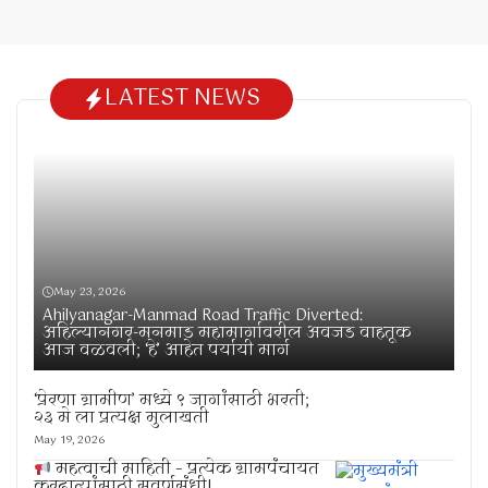
LATEST NEWS
May 23, 2026
Ahilyanagar-Manmad Road Traffic Diverted:
अहिल्यानगर-मनमाड महामार्गावरील अवजड वाहतूक
आज वळवली; ‘हे’ आहेत पर्यायी मार्ग
‘प्रेरणा ग्रामीण’ मध्ये ९ जागांसाठी भरती;
२३ मे ला प्रत्यक्ष मुलाखती
May 19, 2026
महत्वाची माहिती – प्रत्येक ग्रामपंचायत
करदात्यांसाठी सुवर्णसंधी!