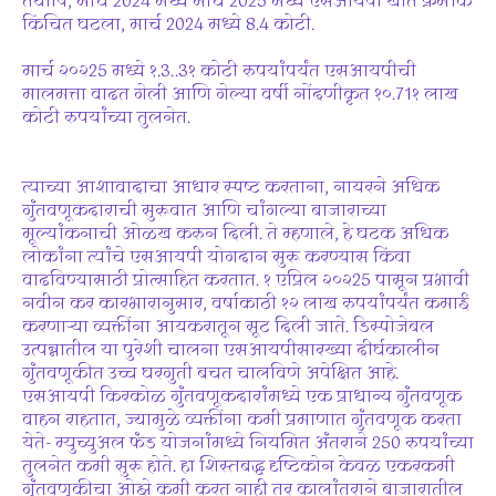
तथापि, मार्च 2024 मध्ये मार्च 2025 मध्ये एसआयपी खाते क्रमांक
किंचित घटला, मार्च 2024 मध्ये 8.4 कोटी.
मार्च २०२25 मध्ये १.3..3१ कोटी रुपयांपर्यंत एसआयपीची
मालमत्ता वाढत गेली आणि गेल्या वर्षी नोंदणीकृत १०.71१ लाख
कोटी रुपयांच्या तुलनेत.
त्याच्या आशावादाचा आधार स्पष्ट करताना, नायरने अधिक
गुंतवणूकदाराची सुरूवात आणि चांगल्या बाजाराच्या
मूल्यांकनाची ओळख करुन दिली. ते म्हणाले, हे घटक अधिक
लोकांना त्यांचे एसआयपी योगदान सुरू करण्यास किंवा
वाढविण्यासाठी प्रोत्साहित करतात. १ एप्रिल २०२25 पासून प्रभावी
नवीन कर कारभारानुसार, वर्षाकाठी १२ लाख रुपयांपर्यंत कमाई
करणार्‍या व्यक्तींना आयकरातून सूट दिली जाते. डिस्पोजेबल
उत्पन्नातील या पुरेशी चालना एसआयपीसारख्या दीर्घकालीन
गुंतवणूकीत उच्च घरगुती बचत चालविणे अपेक्षित आहे.
एसआयपी किरकोळ गुंतवणूकदारांमध्ये एक प्राधान्य गुंतवणूक
वाहन राहतात, ज्यामुळे व्यक्तींना कमी प्रमाणात गुंतवणूक करता
येते- म्युच्युअल फंड योजनांमध्ये नियमित अंतराने 250 रुपयांच्या
तुलनेत कमी सुरू होते. हा शिस्तबद्ध दृष्टिकोन केवळ एकरकमी
गुंतवणूकीचा ओझे कमी करत नाही तर कालांतराने बाजारातील