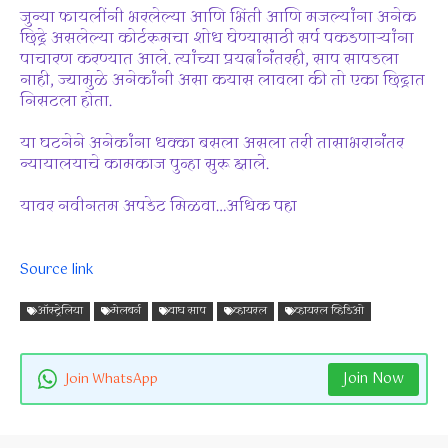
जुन्या फायलींनी भरलेल्या आणि भिंती आणि मजल्यांना अनेक
छिद्रे असलेल्या कोर्टरूमचा शोध घेण्यासाठी सर्प पकडणाऱ्यांना
पाचारण करण्यात आले. त्यांच्या प्रयत्नांनंतरही, साप सापडला
नाही, ज्यामुळे अनेकांनी असा कयास लावला की तो एका छिद्रात
निसटला होता.
या घटनेने अनेकांना धक्का बसला असला तरी तासाभरानंतर
न्यायालयाचे कामकाज पुन्हा सुरू झाले.
यावर नवीनतम अपडेट मिळवा…
अधिक पहा
Source link
ऑस्ट्रेलिया
मेलबर्न
वाघ साप
व्हायरल
व्हायरल व्हिडिओ
Join Now
Join WhatsApp