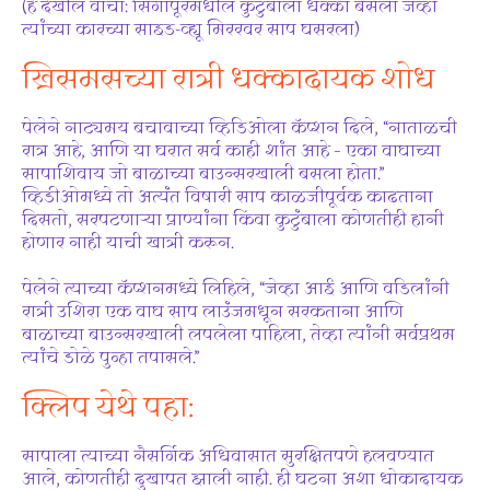
(हे देखील वाचा: सिंगापूरमधील कुटुंबाला धक्का बसला जेव्हा
त्यांच्या कारच्या साइड-व्ह्यू मिररवर साप घसरला)
ख्रिसमसच्या रात्री धक्कादायक शोध
पेलेने नाट्यमय बचावाच्या व्हिडिओला कॅप्शन दिले, “नाताळची
रात्र आहे, आणि या घरात सर्व काही शांत आहे – एका वाघाच्या
सापाशिवाय जो बाळाच्या बाउन्सरखाली बसला होता.”
व्हिडीओमध्ये तो अत्यंत विषारी साप काळजीपूर्वक काढताना
दिसतो, सरपटणाऱ्या प्राण्यांना किंवा कुटुंबाला कोणतीही हानी
होणार नाही याची खात्री करून.
पेलेने त्याच्या कॅप्शनमध्ये लिहिले, “जेव्हा आई आणि वडिलांनी
रात्री उशिरा एक वाघ साप लाउंजमधून सरकताना आणि
बाळाच्या बाउन्सरखाली लपलेला पाहिला, तेव्हा त्यांनी सर्वप्रथम
त्यांचे डोळे पुन्हा तपासले.”
क्लिप येथे पहा:
सापाला त्याच्या नैसर्गिक अधिवासात सुरक्षितपणे हलवण्यात
आले, कोणतीही दुखापत झाली नाही. ही घटना अशा धोकादायक