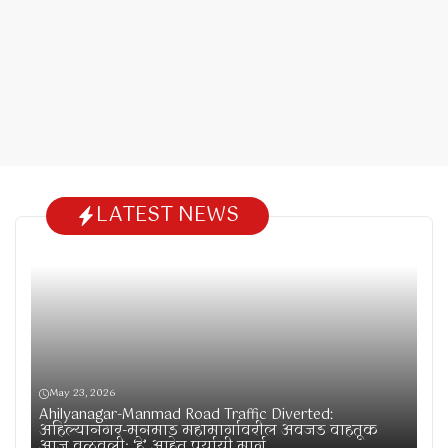
LATEST NEWS
May 23, 2026
Ahilyanagar-Manmad Road Traffic Diverted:
अहिल्यानगर-मनमाड महामार्गावरील अवजड वाहतूक
आज वळवली; ‘हे’ आहेत पर्यायी मार्ग