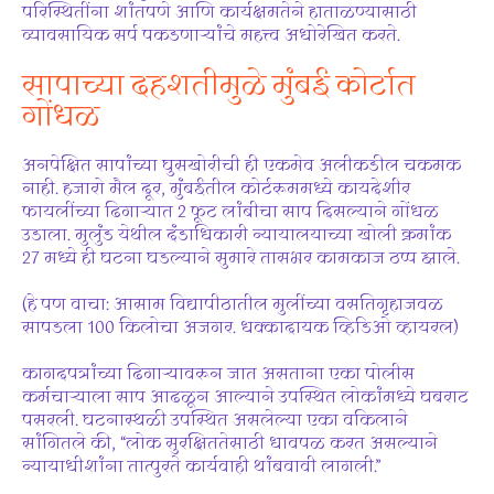
परिस्थितींना शांतपणे आणि कार्यक्षमतेने हाताळण्यासाठी
व्यावसायिक सर्प पकडणाऱ्यांचे महत्त्व अधोरेखित करते.
सापाच्या दहशतीमुळे मुंबई कोर्टात
गोंधळ
अनपेक्षित सापांच्या घुसखोरीची ही एकमेव अलीकडील चकमक
नाही. हजारो मैल दूर, मुंबईतील कोर्टरूममध्ये कायदेशीर
फायलींच्या ढिगाऱ्यात 2 फूट लांबीचा साप दिसल्याने गोंधळ
उडाला. मुलुंड येथील दंडाधिकारी न्यायालयाच्या खोली क्रमांक
27 मध्ये ही घटना घडल्याने सुमारे तासभर कामकाज ठप्प झाले.
(हे पण वाचा: आसाम विद्यापीठातील मुलींच्या वसतिगृहाजवळ
सापडला 100 किलोचा अजगर. धक्कादायक व्हिडिओ व्हायरल)
कागदपत्रांच्या ढिगाऱ्यावरून जात असताना एका पोलीस
कर्मचाऱ्याला साप आढळून आल्याने उपस्थित लोकांमध्ये घबराट
पसरली. घटनास्थळी उपस्थित असलेल्या एका वकिलाने
सांगितले की, “लोक सुरक्षिततेसाठी धावपळ करत असल्याने
न्यायाधीशांना तात्पुरते कार्यवाही थांबवावी लागली.”