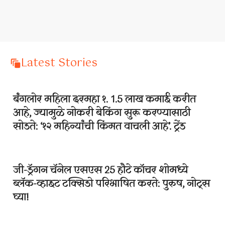
Latest Stories
बंगलोर महिला दरमहा १. 1.5 लाख कमाई करीत
आहे, ज्यामुळे नोकरी बेकिंग सुरू करण्यासाठी
सोडते: ‘१२ महिन्यांची किंमत वाचली आहे’. ट्रेंड
जी-ड्रॅगन चॅनेल एसएस 25 हौटे कॉचर शोमध्ये
ब्लॅक-व्हाइट टक्सिडो परिभाषित करते: पुरुष, नोट्स
घ्या!