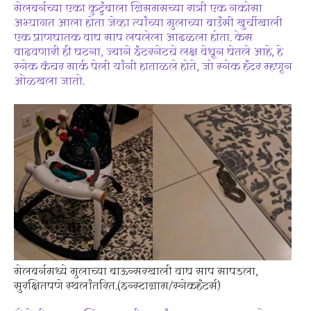
मेलबर्नच्या एका कुटुंबाला ख्रिसमसच्या रात्री एक नकोसा
अभ्यागत आला होता जेव्हा त्यांच्या मुलाच्या बाउंसी खुर्चीखाली
एक प्राणघातक वाघ साप लपलेला आढळला होता. केस
वाढवणारी ही घटना, ज्याने इंटरनेटचे लक्ष वेधून घेतले आहे, हे
स्नेक कॅचर मार्क पेली यांनी हाताळले होते, जो स्नेक हंटर म्हणून
ओळखला जातो.
मेलबर्नमध्ये मुलाच्या बाऊन्सरखाली वाघ साप सापडला,
सुरक्षितपणे स्थलांतरित.(इन्स्टाग्राम/स्नेकहंटर्स)