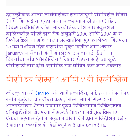
इलेक्ट्रॉनिक आर्ट्स जानेवारीच्या समाप्तीपूर्वी पीसीवरील सिम्स
आणि सिम्स 2 चा पुन्हा सन्मान करण्यासाठी तयार आहेत.
विकसक मॅक्सिस यांनी आयकॉनिक सोशल सिम्युलेशन
मालिकेतील पहिले दोन गेम अनुक्रमे 2000 आणि 2004 मध्ये
रिलीज केले. या महिन्याच्या सुरूवातीला सुरू झालेल्या सिम्सच्या
25 व्या वर्धापन दिन उत्सवांचा पुन्हा रिलीझ भाग असेल.
January१ जानेवारी रोजी संपलेल्या उत्सवासाठी ईएने चार
दिवसांचा लांब “नॉस्टॅल्जिया” विभाग छेडला आहे, ज्यामुळे
पीसीसाठी दोन दोन क्लासिक गेम घोषित केले जाऊ शकतात.
पीसी वर सिम्स 1 आणि 2 री-रिलीझिंग
कोटकूच्या मते
अहवाल
सोमवारी प्रकाशित, जे ईएच्या योजनांसह
स्त्रोत कुटुंबास प्रतिबंधित करते, सिम्स आणि सिम्स 2 या
आठवड्याच्या शेवटी पीसीवर पुन्हा डिजिटलपणे डिजिटलपणे
प्रसिद्ध होतील. गेम्सच्या रीमस्टर्ड आवृत्त्या सर्व मूळ विस्तार
पॅकचा अहवाल देतील. अहवाल पीसी रिलीझकडे निर्देशित करीत
असताना, कन्सोल री-रिझोल्यूशन अद्याप हजार आहे.