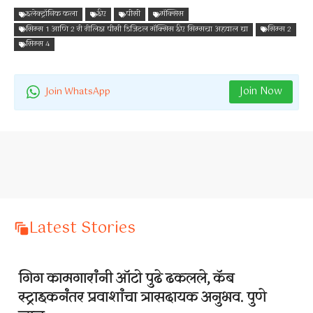
इलेक्ट्रॉनिक कला
ईए
पीसी
मॅक्सिस
सिम्स 1 आणि 2 री रीलिझ पीसी डिजिटल मॅक्सिस ईए सिम्सचा अहवाल द्या
सिम्स 2
सिम्स 4
Join Now
Join WhatsApp
Latest Stories
गिग कामगारांनी ऑटो पुढे ढकलले, कॅब
स्ट्राइकनंतर प्रवाशांचा त्रासदायक अनुभव. पुणे