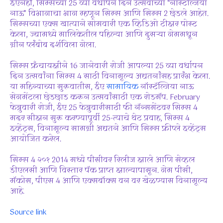
ईएनेही, सिम्सच्या 25 व्या वर्धापन दिन उत्सवाच्या “नॉस्टॅल्जिया
नाऊ” विभागाचा भाग म्हणून सिम्स आणि सिम्स 2 छेडले आहेत.
सिम्सच्या एक्स खात्याने सोमवारी एक व्हिडिओ टीझर पोस्ट
केला, ज्यामध्ये मालिकेतील पहिल्या आणि दुसर्‍या गेममधून
ग्रीन प्लंबोब दर्शविला गेला.
सिम्स फ्रँचायझीने 16 जानेवारी रोजी आपल्या 25 व्या वर्धापन
दिन उत्सवांना सिम्स 4 साठी विनामूल्य अद्यतनांसह प्रारंभ केला.
या महिन्याच्या सुरूवातीस, ईए
सामायिक
नॉस्टॅल्जिया नाऊ
सेगमेंटला छेडछाड करून उत्सवांसाठी एक रोडमॅप. February
फेब्रुवारी रोजी, ईए 25 फेब्रुवारीसाठी फी नॅन्समेंटवर सिम्स 4
मदर सीझन सुरू करण्यापूर्वी 25-त्याचे थेट प्रवाह, सिम्स 4
इव्हेंट्स, विनामूल्य सामग्री अद्यतने आणि सिम्स फ्रीप्ले इव्हेंट्स
आयोजित करेल.
सिम्स 4 २०१ 2014 मध्ये पीसीवर रिलीज झाले आणि सेव्हल
डीएलसी आणि विस्तार पॅक प्राप्त झाल्यापासून. गेम पीसी,
मॅकोस, पीएस 4 आणि एक्सबॉक्स वन वर खेळण्यास विनामूल्य
आहे.
Source link