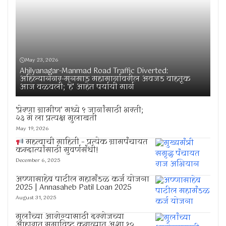
May 23, 2026
Ahilyanagar-Manmad Road Traffic Diverted:
अहिल्यानगर-मनमाड महामार्गावरील अवजड वाहतूक
आज वळवली; ‘हे’ आहेत पर्यायी मार्ग
‘प्रेरणा ग्रामीण’ मध्ये ९ जागांसाठी भरती;
२३ मे ला प्रत्यक्ष मुलाखती
May 19, 2026
महत्वाची माहिती – प्रत्येक ग्रामपंचायत
करदात्यांसाठी सुवर्णसंधी!
December 6, 2025
अण्णासाहेब पाटील महामंडळ कर्ज योजना
2025 | Annasaheb Patil Loan 2025
August 31, 2025
मुलांच्या आरोग्यासाठी दररोजच्या
आहारात समाविष्ट कराव्यात अशा १०