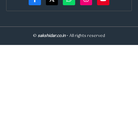
©
sakshidar.co.in
• All rights reserved