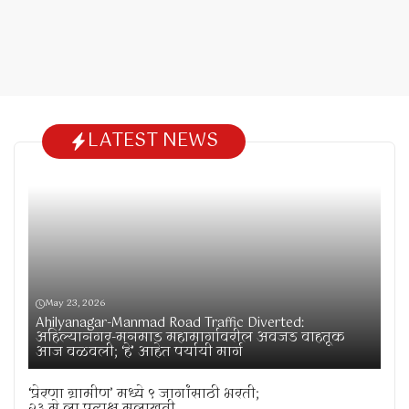
LATEST NEWS
May 23, 2026
Ahilyanagar-Manmad Road Traffic Diverted:
अहिल्यानगर-मनमाड महामार्गावरील अवजड वाहतूक
आज वळवली; ‘हे’ आहेत पर्यायी मार्ग
‘प्रेरणा ग्रामीण’ मध्ये ९ जागांसाठी भरती;