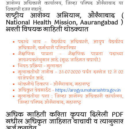
आरोग्य अधिकारी कार्यालय, जिल्हा परिषद औरंगाबाद या
ठिकाणी हजर राहावे.
राष्ट्रीय आरोग्य अभियान, औरंगाबाद (
National Health Mission, Aaurangabad )
भरती विषयक माहिती थोडक्यात
पदाचे नाव – वैद्यकीय अधिकारी, आयुष वैद्यकीय
अधिकारी, कर्मचारी परिचारिका
शैक्षणिक पात्रता – शैक्षणिक पात्रता पदाच्या
आवश्यकतेनुसार आहे. (मूळ जाहिरात बघावी.)
निवड प्रक्रिया – मुलाखत
मुलाखतीची तारीख – 31-07-2020 पर्यंत दररोज 12 ते 02
वाजेपर्यंत आहे.
नोकरीचे ठिकाण – औरंगाबाद, महाराष्ट्र
अधिकृत वेबसाईट –
https://arogya.maharashtra.gov.in
मुलाखतीचा पत्ता : जिल्हा आरोग्य अधिकारी कार्यालय,
जिल्हा परिषद औरंगाबाद, महाराष्ट्र
अधिक माहिती करिता कृपया दिलेली PDF
मधील अधिकृत जाहिरात वाचावी व त्यानुसार
अर्ज करावेत..