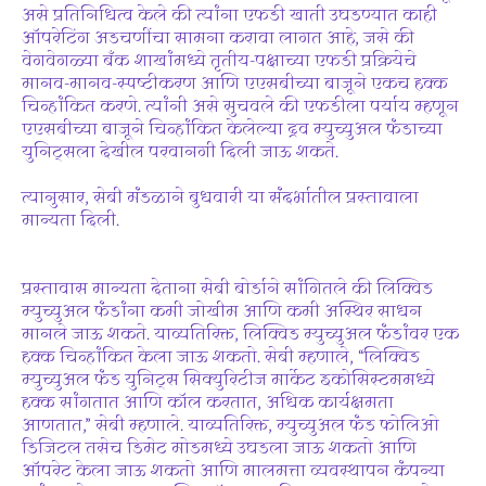
असे प्रतिनिधित्व केले की त्यांना एफडी खाती उघडण्यात काही
ऑपरेटिंग अडचणींचा सामना करावा लागत आहे, जसे की
वेगवेगळ्या बँक शाखांमध्ये तृतीय-पक्षाच्या एफडी प्रक्रियेचे
मानव-मानव-स्पष्टीकरण आणि एएसबीच्या बाजूने एकच हक्क
चिन्हांकित करणे. त्यांनी असे सुचवले की एफडीला पर्याय म्हणून
एएसबीच्या बाजूने चिन्हांकित केलेल्या द्रव म्युच्युअल फंडाच्या
युनिट्सला देखील परवानगी दिली जाऊ शकते.
त्यानुसार, सेबी मंडळाने बुधवारी या संदर्भातील प्रस्तावाला
मान्यता दिली.
प्रस्तावास मान्यता देताना सेबी बोर्डाने सांगितले की लिक्विड
म्युच्युअल फंडांना कमी जोखीम आणि कमी अस्थिर साधन
मानले जाऊ शकते. याव्यतिरिक्त, लिक्विड म्युच्युअल फंडांवर एक
हक्क चिन्हांकित केला जाऊ शकतो. सेबी म्हणाले, “लिक्विड
म्युच्युअल फंड युनिट्स सिक्युरिटीज मार्केट इकोसिस्टममध्ये
हक्क सांगतात आणि कॉल करतात, अधिक कार्यक्षमता
आणतात,” सेबी म्हणाले. याव्यतिरिक्त, म्युच्युअल फंड फोलिओ
डिजिटल तसेच डिमेट मोडमध्ये उघडला जाऊ शकतो आणि
ऑपरेट केला जाऊ शकतो आणि मालमत्ता व्यवस्थापन कंपन्या