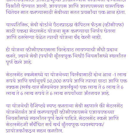
कालावधीसाठी आगाऊ शुल्क आकारण्यास परवानगी देण्यासाठी
विश्रांती घेण्यात आली. आयएएस आणि आरएएसच्या वास्तविक
चिंतेवर मात करण्यासाठी सेबीच्या सतत प्रयत्नांचा एक भाग होता.
याव्यतिरिक्त, सेबी बोर्डाने एंटरप्राइझ कॅपिटल फंड्स (व्हीसीएफ)
साठी एकदा सेटलमेंट योजना सुरू करण्याचा निर्णय घेतला
आणि ठरलेल्या वेळेत त्याची योजना बंद केली नाही.
ही योजना व्हीसीएफएसला विल्हेवाट लावण्याची संधी प्रदान
करते, ज्याने सेबी (पर्यायी गुंतवणूक निधी) नियमांमध्ये स्थलांतर
पूर्ण केले आहे.
सेटलमेंट रकमेमध्ये या योजनेच्या विलंबासाठी दोन भाग -1 लाख
रुपये आणि वर्षानुवर्षे 50,000 रुपये आणि त्याचा वाटा आणि एक
रक्कम (स्लॅब-वार संरचनेवर अवलंबून) एक लाख ते 6 लाख ते 6
लाख ते 6 लाख रुपये ते 6 लाख रुपयांच्या अंतरावर आहे.
या योजनेची वैशिष्ट्ये स्पष्ट करताना सेबी म्हणाले की सेटलमेंट
योजनेंतर्गत अर्ज करण्यापूर्वी व्हीसीएफएसने एआयएफच्या
नियमांमध्ये स्थलांतर पूर्ण केले पाहिजे. सेटलमेंट रकमे आणि
सेटलमेंटशी संबंधित सर्व खर्च गुंतवणूक व्यवस्थापक/
प्रायोजकांकडून सहन करतील.