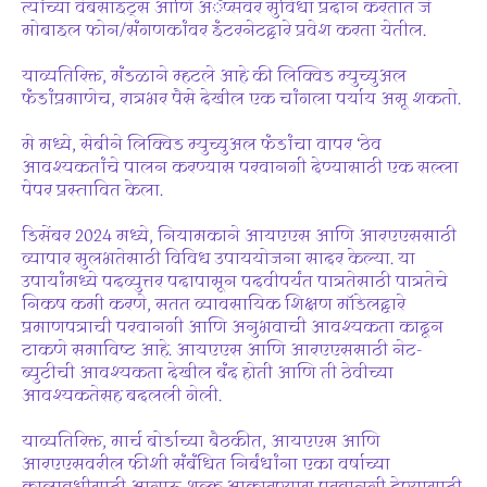
त्यांच्या वेबसाइट्स आणि अॅप्सवर सुविधा प्रदान करतात जे
मोबाइल फोन/संगणकांवर इंटरनेटद्वारे प्रवेश करता येतील.
याव्यतिरिक्त, मंडळाने म्हटले आहे की लिक्विड म्युच्युअल
फंडांप्रमाणेच, रात्रभर पैसे देखील एक चांगला पर्याय असू शकतो.
मे मध्ये, सेबीने लिक्विड म्युच्युअल फंडांचा वापर ‘ठेव
आवश्यकतांचे पालन करण्यास परवानगी देण्यासाठी एक सल्ला
पेपर प्रस्तावित केला.
डिसेंबर 2024 मध्ये, नियामकाने आयएएस आणि आरएएससाठी
व्यापार सुलभतेसाठी विविध उपाययोजना सादर केल्या. या
उपायांमध्ये पदव्युत्तर पदापासून पदवीपर्यंत पात्रतेसाठी पात्रतेचे
निकष कमी करणे, सतत व्यावसायिक शिक्षण मॉडेलद्वारे
प्रमाणपत्राची परवानगी आणि अनुभवाची आवश्यकता काढून
टाकणे समाविष्ट आहे. आयएएस आणि आरएएससाठी नेट-
ब्युटीची आवश्यकता देखील बंद होती आणि ती ठेवीच्या
आवश्यकतेसह बदलली गेली.
याव्यतिरिक्त, मार्च बोर्डाच्या बैठकीत, आयएएस आणि
आरएएसवरील फीशी संबंधित निर्बंधांना एका वर्षाच्या