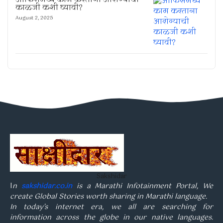
ऑफिसमध्ये काम करताना आरोग्याची
काळजी कशी घ्यावी?
August 2, 2025
Sakshidar
I
n
sakshidar.co.in
is a Marathi Infotainment Portal, We
create Global Stories worth sharing in Marathi language.
In today’s internet era, we all are searching for
information across the globe in our native languages.