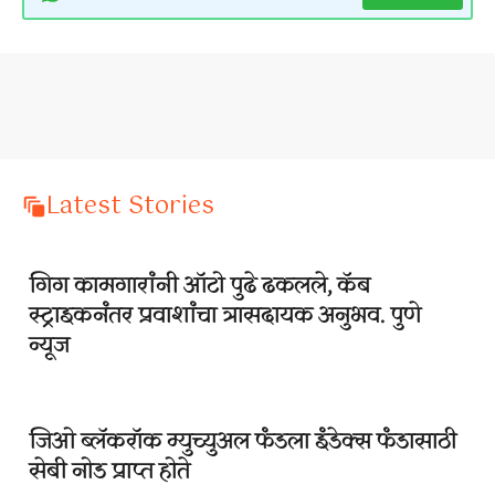
Latest Stories
गिग कामगारांनी ऑटो पुढे ढकलले, कॅब
स्ट्राइकनंतर प्रवाशांचा त्रासदायक अनुभव. पुणे
न्यूज
जिओ ब्लॅकरॉक म्युच्युअल फंडला इंडेक्स फंडासाठी
सेबी नोड प्राप्त होते