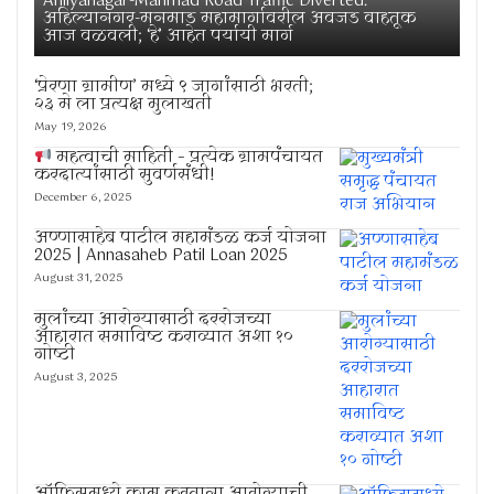
Ahilyanagar-Manmad Road Traffic Diverted:
अहिल्यानगर-मनमाड महामार्गावरील अवजड वाहतूक
आज वळवली; ‘हे’ आहेत पर्यायी मार्ग
‘प्रेरणा ग्रामीण’ मध्ये ९ जागांसाठी भरती;
२३ मे ला प्रत्यक्ष मुलाखती
May 19, 2026
महत्वाची माहिती – प्रत्येक ग्रामपंचायत
करदात्यांसाठी सुवर्णसंधी!
December 6, 2025
अण्णासाहेब पाटील महामंडळ कर्ज योजना
2025 | Annasaheb Patil Loan 2025
August 31, 2025
मुलांच्या आरोग्यासाठी दररोजच्या
आहारात समाविष्ट कराव्यात अशा १०
गोष्टी
August 3, 2025