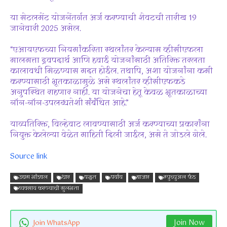
या सेटलमेंट योजनेंतर्गत अर्ज करण्याची शेवटची तारीख 19
जानेवारी 2025 असेल.
“एआयएफच्या नियमांकरिता स्थलांतर केल्यास व्हीसीएफला
मालमत्ता द्रवपदार्थ आणि हवाई योजनांसाठी अतिरिक्त तरलता
कालावधी मिळण्यास मदत होईल. तथापि, अशा योजनांना कमी
करण्यासाठी भूतकाळामुळे असे स्थलांतर व्हीसीएफकडे
अनुपस्थित राहणार नाही. या योजनेचा हेतू केवळ भूतकाळाच्या
नॉन-नॉन-उपलब्धतेशी संबंधित आहे.”
याव्यतिरिक्त, विल्हेवाट लावण्यासाठी अर्ज करण्याच्या प्रकारांना
नियुक्त केलेल्या वेळेत माहिती दिली जाईल, असे ते जोडले गेले.
Source link
उद्यम भांडवल
धार
पद्धत
पर्याय
बाजार
म्युच्युअल फंड
व्यवसाय करण्याची सुलभता
Join Now
Join WhatsApp