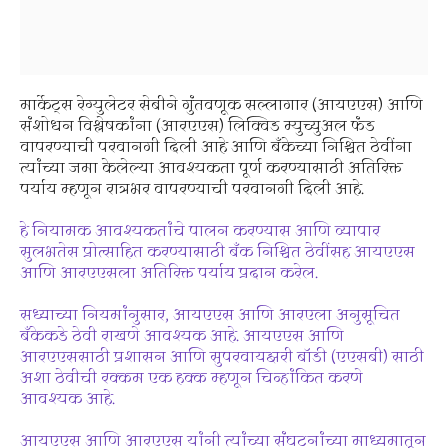
मार्केट्स रेग्युलेटर सेबीने गुंतवणूक सल्लागार (आयएएस) आणि
संशोधन विश्लेषकांना (आरएएस) लिक्विड म्युच्युअल फंड
वापरण्याची परवानगी दिली आहे आणि बँकेच्या निश्चित ठेवींना
त्यांच्या जमा केलेल्या आवश्यकता पूर्ण करण्यासाठी अतिरिक्त
पर्याय म्हणून रात्रभर वापरण्याची परवानगी दिली आहे.
हे नियामक आवश्यकतांचे पालन करण्यास आणि व्यापार
सुलभतेस प्रोत्साहित करण्यासाठी बँक निश्चित ठेवींसह आयएएस
आणि आरएएसला अतिरिक्त पर्याय प्रदान करेल.
सध्याच्या नियमांनुसार, आयएएस आणि आरएला अनुसूचित
बँकेकडे ठेवी राखणे आवश्यक आहे. आयएएस आणि
आरएएससाठी प्रशासन आणि सुपरवायझरी बॉडी (एएसबी) साठी
अशा ठेवीची रक्कम एक हक्क म्हणून चिन्हांकित करणे
आवश्यक आहे.
आयएएस आणि आरएएस यांनी त्यांच्या संघटनांच्या माध्यमातून