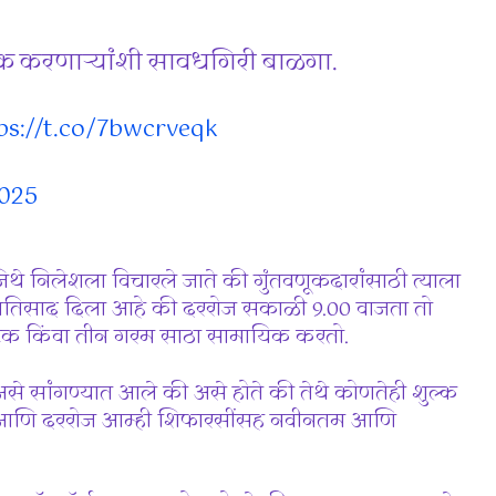
करणार्‍यांशी सावधगिरी बाळगा.
ps://t.co/7bwcrveqk
2025
थे निलेशला विचारले जाते की गुंतवणूकदारांसाठी त्याला
प्रतिसाद दिला आहे की दररोज सकाळी 9.00 वाजता तो
ये एक किंवा तीन गरम साठा सामायिक करतो.
 सांगण्यात आले की असे होते की तेथे कोणतेही शुल्क
ेत आणि दररोज आम्ही शिफारसींसह नवीनतम आणि