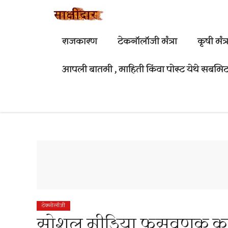
Skip
to
content
राजकारण
टेकनॉलॉजी मंत्रा
कृषी मंत्र
आपली बातमी , माहिती किंवा पोस्ट येथे सबमिट
टेक्नोलॉजी
सोशल मीडिया फसवणूक करणा