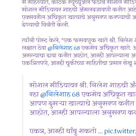
मे महिन्यात, कोटक म्युच्युअल फंडाने सोशल मीडि
सोशल मीडियावर शाहची अंमलबजावणी करीत आहे आणि
एक्सवरील अधिकृत खात्याचे अनुसरण करण्याची
देण्याची विनंती केली.
त्यांनी पोस्ट केले, “एक फसवणूक खाते श्री. नि
लक्षात ठेवा
@निलेशाह 68
एकमेव अधिकृत खाते. आप
असल्याचा दावा करीत आहोत, आम्ही आपल्याला अ
एकत्रितपणे, आम्ही चुकीच्या माहितीचा प्रसार रोखू 
सोशल मीडियावर श्री. निलेश शाहची 
रहा
@निलेशाह 68
एकमेव अधिकृत खात
आपण दुसर्‍या खात्याचे अनुसरण करीत
आहोत, आम्ही आपल्याला अनुसरण करण
एकत्र, आम्ही थांबू शकतो …
pic.twitte