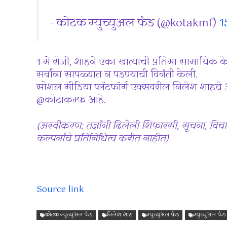
– कोटक म्युच्युअल फंड (@kotakmf)
1
1 मे रोजी, शाहने एका खात्याची प्रतिमा सामायिक 
सर्वांना सापळ्यात न पडण्याची विनंती केली.
सोशल मीडिया प्लॅटफॉर्म एक्सवरील निलेश शाहच
@कोटाकम्फ आहे.
(अस्वीकरण: तज्ञांनी दिलेली शिफारसी, सूचना, विचा
कल्पनांचे प्रतिनिधित्व करीत नाहीत)
Source link
कोटक म्युच्युअल फंड
निलेश शाह
म्युच्युअल फंड
म्युच्युअल फंड