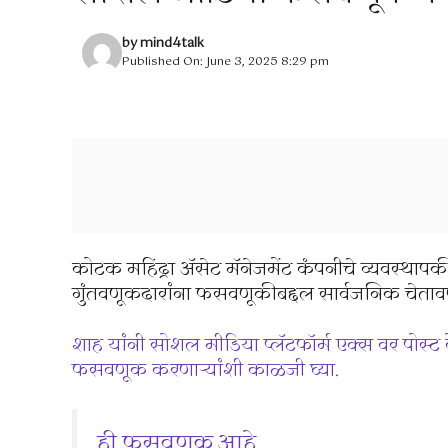
by
mind4talk
Published On: June 3, 2025 8:29 pm
कोटक महिंद्रा अ‍ॅसेट मॅनेजमेंट कंपनीचे व्यवस्
गुंतवणूकदारांना फसवणूकीबद्दल सार्वजनिक चेताव
शाह यांनी सोशल मीडिया प्लॅटफॉर्म एक्स वर पोस
फसवणूक करणार्‍यांशी काळजी घ्या.
ही फसवणूक आहे.