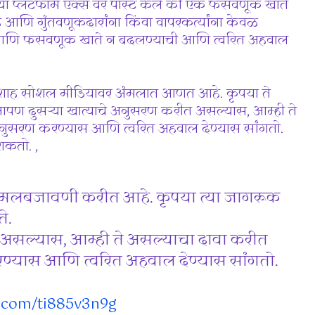
या प्लॅटफॉर्म एक्स वर पोस्ट केले की एक फसवणूक खाते
 गुंतवणूकदारांना किंवा वापरकर्त्यांना केवळ
 आणि फसवणूक खाते न बदलण्याची आणि त्वरित अहवाल
लेश शाह सोशल मीडियावर अंमलात आणत आहे. कृपया ते
ण दुसर्‍या खात्याचे अनुसरण करीत असल्यास, आम्ही ते
नुसरण करण्यास आणि त्वरित अहवाल देण्यास सांगतो.
शकतो. ,
अंमलबजावणी करीत आहे. कृपया त्या जागरूक
े.
 असल्यास, आम्ही ते असल्याचा दावा करीत
्यास आणि त्वरित अहवाल देण्यास सांगतो.
r.com/ti885v3n9g