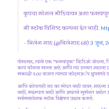
कृपया सोशल मीडियावर अशा फसवणूक 
मी स्टॉक विशिष्ट कल्पना देत नाही.
htt
– निलेश शाह (@निलेशाह 68)
3 जून, 
पोस्टसह, त्याने एक “फसवणूक” व्हिडिओ जोडला, जि
काय चांगला सल्ला आहे आणि त्या उत्तरात शहाला 
सकाळी 9.00 वाजता त्याच्या व्हॉट्सअॅप ग्रुपमध्
आणि कोणताही गट का सोडत नाही यावर, शाहला असे
नाही, सदस्यता नाही आणि अद्यतने सुसंगत आह
सर्वसमावेशक स्टॉक विश्लेषण प्रदान करतो.