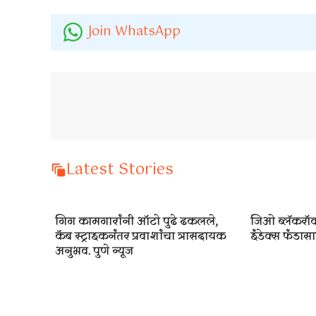
Join WhatsApp
Latest Stories
गिग कामगारांनी ऑटो पुढे ढकलले,
जिओ ब्लॅकरॉक
कॅब स्ट्राइकनंतर प्रवाशांचा त्रासदायक
इंडेक्स फंडासाठ
अनुभव. पुणे न्यूज