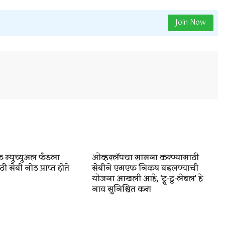
Join Now
 म्युच्युअल फंडला
ओव्हरलॅपचा सामना करण्यासाठी
ी सेबी नोड प्राप्त होते
सेबीने एमएफ निकष बदलण्याची
योजना आखली आहे, ‘ट्रू-टू-लेबल’ हे
नाव सुनिश्चित करा