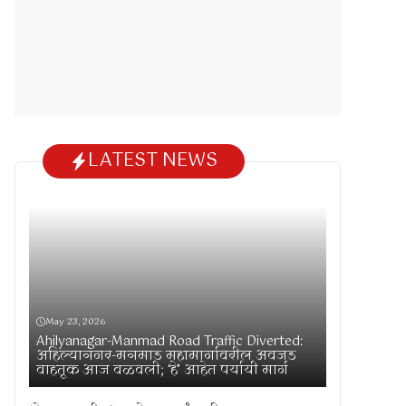
LATEST NEWS
May 23, 2026
Ahilyanagar-Manmad Road Traffic Diverted:
अहिल्यानगर-मनमाड महामार्गावरील अवजड
वाहतूक आज वळवली; ‘हे’ आहेत पर्यायी मार्ग