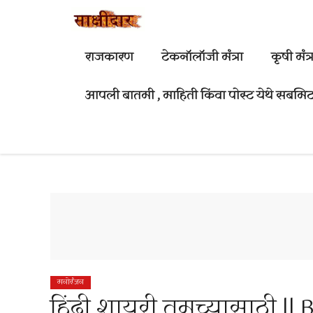
Skip
to
content
राजकारण
टेकनॉलॉजी मंत्रा
कृषी मंत्र
आपली बातमी , माहिती किंवा पोस्ट येथे सबमिट
मनोरंजन
हिंदी शायरी तुमच्यासाठी || 