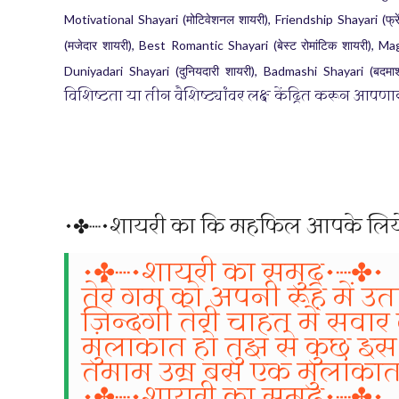
Motivational Shayari (
), Friendship Shayari (
मोटिवेशनल
शायरी
फ्
(
), Best Romantic Shayari (
), Ma
मजेदार
शायरी
बेस्ट
रोमांटिक
शायरी
Duniyadari Shayari (
), Badmashi Shayari (
दुनियदारी
शायरी
बदमा
विशिष्टता या तीन वैशिष्ट्यांवर लक्ष केंद्रित करून आप
•✤┈•शायरी का कि महफिल आपके लिय
•✤┈•शायरी का समुद्र•┈✤•
तेरे गम को अपनी रूह में उता
ज़िन्दगी तेरी चाहत में सवार ल
मुलाकात हो तुझ से कुछ इ
तमाम उम्र बस एक मुलाकात म
•✤┈•शायरी का समुद्र•┈✤•