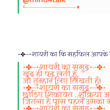
@mind4talk
╨───────────────────❥
•✤┈•शायरी का कि महफिल आपके 
•✤┈•शायरी का समुद्र•┈✤•
खुद ही पढ़ लेती हूँ,
जो तुम्हारे लिए लिखती हूँ!
•✤┈•शायरी का समुद्र•┈✤•
छोड़िए शिकायत ..शुक्रिया 
जितना है पास पहले उसका
•✤┈•शायरी का समुद्र•┈✤•