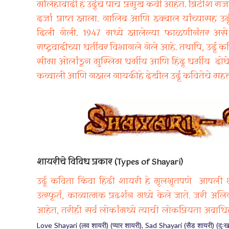
मलिहाबादी हे उर्दूचे पाच प्रमुख कवी आहेत. ब्रिटीश
दर्जा प्राप्त झाला. गालिब आणि इक्बाल यांच्यासह उर्दू
दिली गेली. 1947 मध्ये झालेल्या फाळणीनंतर अ
राष्ट्रवादीच्या धर्तीवर विभागले गेले आहे. तथापि, उर्दू कव
सीमा ओलांडून मुस्लिम धर्मीय आणि हिंदू धर्मीय दोघेही
कव्वाली आणि गझल गायकीहे देखील उर्दू कवितेचे महत्त्
शायरीचे विविध प्रकार (Types of Shayari)
उर्दू कविता किंवा हिंदी शायरी हे मूलभूतपणे आपली
उत्स्फूर्त, काव्यात्मक प्रदर्शन मध्ये केले जाते. जरी
आहेत, तरीही सर्व लोकांमध्ये त्याची लोकप्रियता अबा
Love Shayari (
) (
), Sad Shayari (
) (
लव
शायरी
प्यार
शायरी
सैड
शायरी
दुः