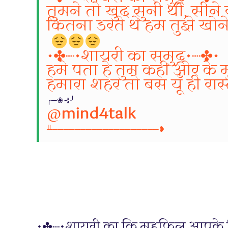
तुमने तो खुद सुनी थी, सीने
कितना डरते थे हम तुझे खोने
•✤┈•शायरी का समुद्र•┈✤•
हमे पता हे तुम कही ओर के 
हमारा शहर तो बस यूँ ही रास
╭─❀⊰╯
@
mind4talk
╨───────────────────❥
•✤┈•शायरी का कि महफिल आपके 