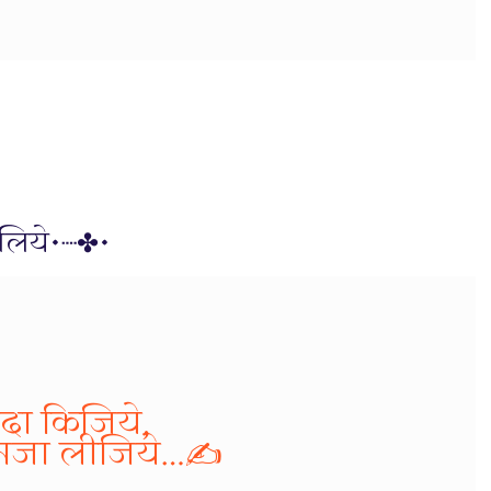
लिये•┈✤•
अदा किजिये,
 मजा लीजिये…✍️