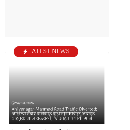
LATEST NEWS
May 23, 2026
Ahilyanagar-Manmad Road Traffic Diverted:
अहिल्यानगर-मनमाड महामार्गावरील अवजड
वाहतूक आज वळवली; ‘हे’ आहेत पर्यायी मार्ग