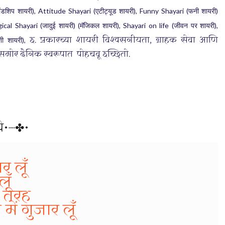
), Attitude Shayari (
), Funny Shayari (
)
रेंडशिप
शायरी
एटीट्यूड
शायरी
फनी
शायरी
gical Shayari (
) (
), Shayari on life (
),
जादुई
शायरी
मॅजिकल
शायरी
जीवन
पर
शायरी
इ. प्रकारच्या शायरी विश्वसनीयता, ग्राहक सेवा आणि
),
शी
शायरी
णासमोर दैनिक स्वरूपात पोहचवू इच्छितो.
े•┈✤•
र लूँ
ूँ
स तरह
ें गुजार लूँ