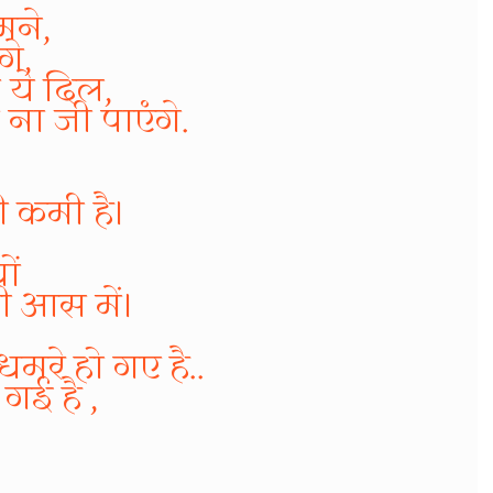
मने,
गे,
 ये दिल,
ना जी पाएंगे.
ी कमी है।
ों
ी आस में।
रे हो गए है..
गई है ,