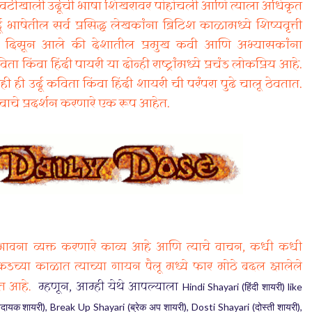
 राजवटीखाली उर्दूची भाषा शिखरावर पोहोचली आणि त्याला अधिकृत
 भाषेतील सर्व प्रसिद्ध लेखकांना ब्रिटिश काळामध्ये शिष्यवृत्ती
से दिसून आले की देशातील प्रमुख कवी आणि अभ्यासकांना
िता किंवा हिंदी पायरी या दोन्ही राष्ट्रांमध्ये प्रचंड लोकप्रिय आहे.
 ही उर्दू कविता किंवा हिंदी शायरी ची परंपरा पुढे चालू ठेवतात.
वाचे प्रदर्शन करणारे एक रूप आहेत.
 भावना व्यक्त करणारे काव्य आहे आणि त्याचे वाचन, कधी कधी
 अलिकडच्या काळात त्याच्या गायन पैलू मध्ये फार मोठे बदल झालेले
धित आहे.
म्हणून, आम्ही येथे आपल्याला
Hindi Shayari (
) like
हिंदी
शायरी
), Break Up Shayari (
), Dosti Shayari (
),
खदायक
शायरी
ब्रेक
अप
शायरी
दोस्ती
शायरी