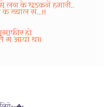
 से लग के धडकनें हमारी..
 के ख्याल से…!!
मुसाफीर हो
्ते मे आया था।
लिये•┈✤•