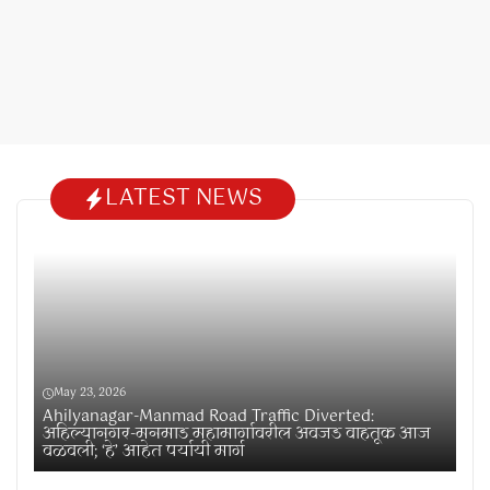
LATEST NEWS
May 23, 2026
Ahilyanagar-Manmad Road Traffic Diverted:
अहिल्यानगर-मनमाड महामार्गावरील अवजड वाहतूक आज
वळवली; ‘हे’ आहेत पर्यायी मार्ग