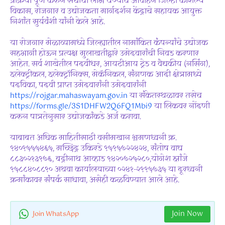
प्रक्रिया पूर्ण करुन संधीचा लाभ घेण्याचे आवाहन जिल्हा कौशल्य
विकास, रोजगार व उद्योजकता मार्गदर्शन केंद्राचे सहायक आयुक्त
निशांत सुर्यवंशी यांनी केले आहे.
या रोजगार मेळाव्यामध्ये जिल्ह्यातील नामांकित कंपन्यांचे उद्योजक
सहभागी होऊन प्रत्यक्ष मुलाखतीद्वारे उमेदवारांची निवड करणार
आहेत. सर्व शाखेतील पदवीधर, आयटीआय ट्रेड व वैद्यकीय (नर्सिंग),
इलेक्ट्रीकल, इलेक्ट्रॉनिक्स, मेकॅनिकल, संगणक आदी क्षेत्रामध्ये
पदविका, पदवी प्राप्त उमेदवारांनी उमेदवारांनी
https://rojgar.mahaswayam.gov.in
या संकेतस्थळावर तसेच
https://forms.gle/3S1DHFW2Q6FQ1Mbi9
या लिंकवर नोंदणी
करुन पात्रतेनुसार उद्योजकांकडे अर्ज करावा.
याबाबत अधिक माहितीसाठी वसीमखान भ्रमणध्वनी क्र.
९४०९५५५४६५, मच्छिंद्र उकिरडे ९५९५७२२४२४, संतोष वाघ
८८३०२१३९७६, बद्रीनाथ आव्हाड ९४२०७२५२८०,योगेश झांजे
९५८८४०८८९० अथवा कार्यालयाच्या ०२४१-२९९५७३५ या दूरध्वनी
क्रमांकावर संपर्क साधावा, असेही कळविण्यात आले आहे.
Join Now
Join WhatsApp