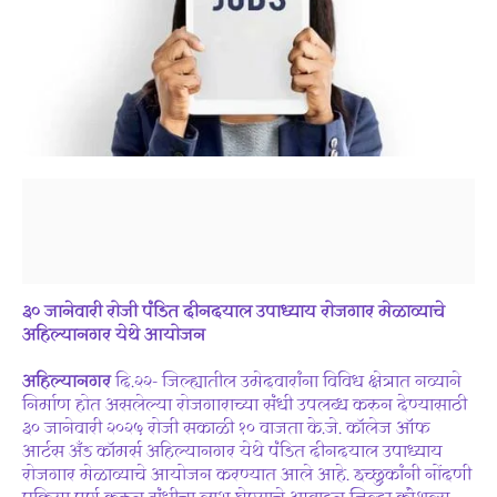
३० जानेवारी रोजी पंडित दीनदयाल उपाध्याय रोजगार मेळाव्याचे
अहिल्यानगर येथे आयोजन
अहिल्यानगर
दि.२२- जिल्ह्यातील उमेदवारांना विविध क्षेत्रात नव्याने
निर्माण होत असलेल्या रोजगाराच्या संधी उपलब्ध करुन देण्यासाठी
३० जानेवारी २०२५ रोजी सकाळी १० वाजता के.जे. कॉलेज ऑफ
आर्टस अँड कॉमर्स अहिल्यानगर येथे पंडित दीनदयाल उपाध्याय
रोजगार मेळाव्याचे आयोजन करण्यात आले आहे. इच्छुकांनी नोंदणी