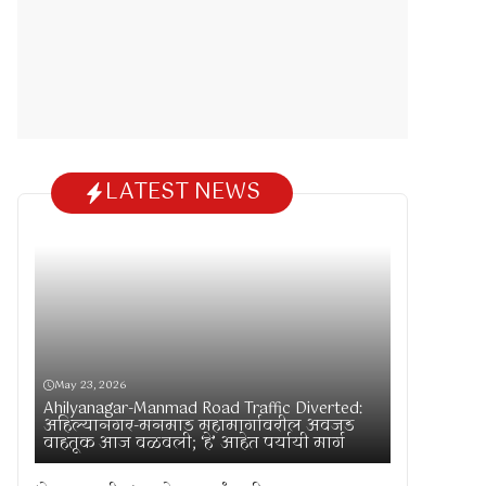
LATEST NEWS
May 23, 2026
Ahilyanagar-Manmad Road Traffic Diverted:
अहिल्यानगर-मनमाड महामार्गावरील अवजड
वाहतूक आज वळवली; ‘हे’ आहेत पर्यायी मार्ग