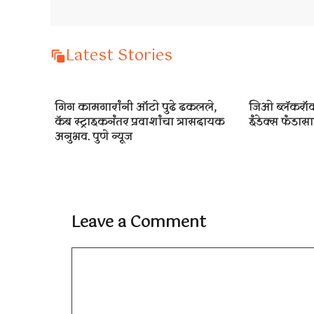
Latest Stories
गिग कामगारांनी ऑटो पुढे ढकलले,
जिओ ब्लॅकरॉक
कॅब स्ट्राइकनंतर प्रवाशांचा त्रासदायक
इंडेक्स फंडासाठ
अनुभव. पुणे न्यूज
Leave a Comment
Comment