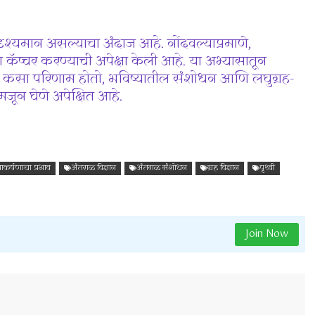
दृश्यमान असल्याचा अंदाज आहे. नोंदवल्याप्रमाणे,
कॅप्चर करण्याची अपेक्षा केली आहे. या अभ्यासातून
्तूंवर कसा परिणाम होतो, भविष्यातील संशोधन आणि लघुग्रह-
मजून घेणे अपेक्षित आहे.
ाकर्षणाचा प्रभाव
अंतराळ विज्ञान
अंतराळ संशोधन
ग्रह विज्ञान
पृथ्वी
Join Now