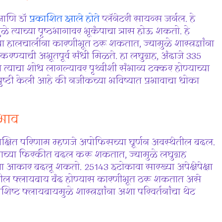
ॉझ आणि डॉ
प्रकाशित झाले होते
प्लॅनेटरी सायन्स जर्नल. हे
त्याच्या पृष्ठभागावर भूकंपाचा त्रास होऊ शकतो. हे
या हालचालींना कारणीभूत ठरू शकतात, ज्यामुळे शास्त्रज्ञांना
 करण्याची अभूतपूर्व संधी मिळते. हा लघुग्रह, अंदाजे 335
त्याचा शोध लागल्यावर पृथ्वीशी संभाव्य टक्कर होण्याच्या
े पुष्टी केली आहे की नजीकच्या भविष्यात प्रभावाचा धोका
रभाव
क्षित परिणाम म्हणजे अपोफिसच्या घूर्णन अवस्थेतील बदल.
त्याच्या फिरकीत बदल करू शकतात, ज्यामुळे लघुग्रह
ाचा आकार बदलू शकतो. 25143 इटोकावा सारख्या अपेक्षेपेक्षा
रील फ्लायबाय बंद होण्यास कारणीभूत ठरू शकतात असे
ट फ्लायबायमुळे शास्त्रज्ञांना अशा परिवर्तनांचा थेट