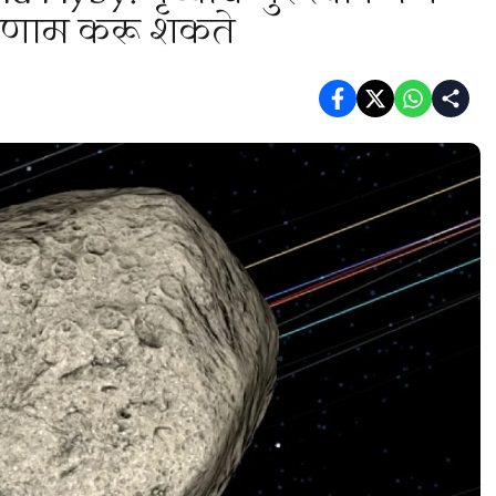
परिणाम करू शकते