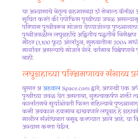
या अभ्यासाचे नेतृत्व ग्रहशास्त्रज्ञ डॉ रोनाल्ड बॅल
सूचित करते की एपोफिस पृथ्वीच्या जवळ असल्यामुळे 
परिणाम पृथ्वीवरून मोजता येण्याजोग्या पृष्ठभागाच्
पृथ्वीजवळील लघुग्रहांचे अद्वितीय पद्धतीने निरीक्षण
मीटर (1,100 फूट) ओलांडून, सुरुवातीला 2004 मध्ये 
मार्गावर असल्याचे मोजले गेले. वर्तमान विश्लेषणान
नाही.
लघुग्रहाच्या परिभ्रमणावर संभाव्य प्
नुसार अ
अहवाल
Space.com द्वारे, आणखी एक अपे
पृथ्वीच्या जवळ येत असताना, गुरुत्वाकर्षण शक्ती 
कालांतराने सूर्याभोवती फिरत राहिल्याने पृष्ठभाग
कमी अवकाश-हवामान दाखवणारे लघुग्रह हे ग्रहाव
मागील संशोधनात नमूद करण्यात आले आहे. या विशिष्
अभ्यास करता येईल.