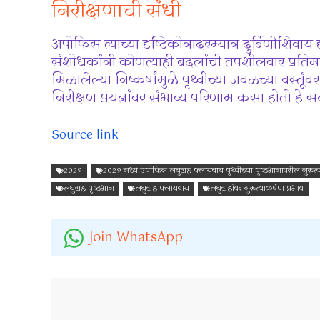
निरीक्षणाची संधी
अपोफिस त्याच्या दृष्टिकोनादरम्यान दुर्बिणीशिवाय 
संशोधकांनी कोणत्याही बदलांची तपशीलवार प्रतिमा 
मिळालेल्या निष्कर्षांमुळे पृथ्वीच्या जवळच्या वस
निरीक्षण प्रयत्नांवर संभाव्य परिणाम कसा होतो हे स
Source link
2029
2029 मध्ये एपोफिस लघुग्रह फ्लायबाय पृथ्वीच्या पृष्ठभागावरील गुरुत्व
लघुग्रह पृष्ठभाग
लघुग्रह फ्लायबाय
लघुग्रहांवर गुरुत्वाकर्षण प्रभाव
Join WhatsApp