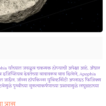
phis यांच्यात जवळून चकमक होण्याची अपेक्षा आहे. अंधार
ीन इजिप्शियन देवतेच्या नावावरून नाव दिलेले, Apophis
आत जाईल. जॉन्स हॉपकिन्स युनिव्हर्सिटी अप्लाइड फिजिक्स
े पृथ्वीच्या गुरुत्वाकर्षणाच्या प्रभावामुळे लघुग्रहाच्या
ा त्रास