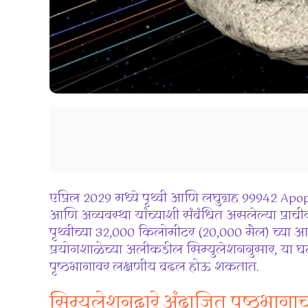
एप्रिल 2029 मध्ये पृथ्वी आणि लघुग्रह 99942 Apo
आणि अव्यवस्था यांच्याशी संबंधित असलेल्या प्राच
पृथ्वीच्या 32,000 किलोमीटर (20,000 मैल) च्या 
प्रयोगशाळेच्या अलीकडील सिम्युलेशननुसार, या घटनेमुळ
पृष्ठभागावर लक्षणीय बदल होऊ शकतात.
सिम्युलेशनद्वारे अंदाजित पृष्ठभागाच