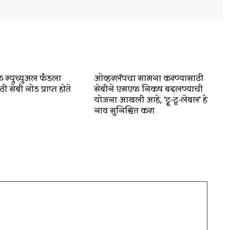
 म्युच्युअल फंडला
ओव्हरलॅपचा सामना करण्यासाठी
ी सेबी नोड प्राप्त होते
सेबीने एमएफ निकष बदलण्याची
योजना आखली आहे, ‘ट्रू-टू-लेबल’ हे
नाव सुनिश्चित करा