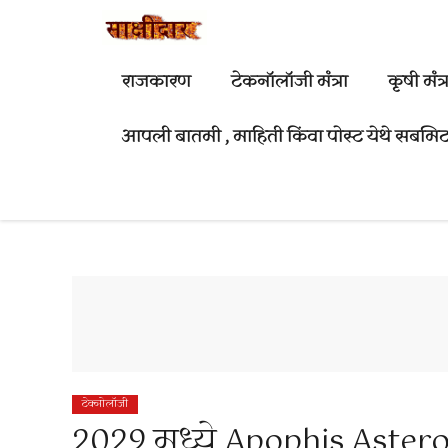
Skip
to
content
राजकारण
टेकनॉलॉजी मंत्रा
कृषी मंत्र
आपली बातमी , माहिती किंवा पोस्ट येथे सबमिट
टेक्नोलॉजी
2029 मध्ये Apophis Asteroid