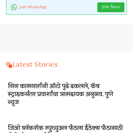
Join Now
Join WhatsApp
Latest Stories
गिग कामगारांनी ऑटो पुढे ढकलले, कॅब
स्ट्राइकनंतर प्रवाशांचा त्रासदायक अनुभव. पुणे
न्यूज
जिओ ब्लॅकरॉक म्युच्युअल फंडला इंडेक्स फंडासाठी