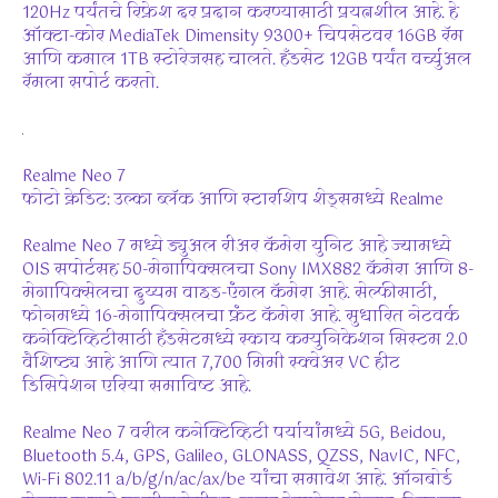
120Hz पर्यंतचे रिफ्रेश दर प्रदान करण्यासाठी प्रयत्नशील आहे. हे
ऑक्टा-कोर MediaTek Dimensity 9300+ चिपसेटवर 16GB रॅम
आणि कमाल 1TB स्टोरेजसह चालते. हँडसेट 12GB पर्यंत वर्च्युअल
रॅमला सपोर्ट करतो.
Realme Neo 7
फोटो क्रेडिट: उल्का ब्लॅक आणि स्टारशिप शेड्समध्ये Realme
Realme Neo 7 मध्ये ड्युअल रीअर कॅमेरा युनिट आहे ज्यामध्ये
OIS सपोर्टसह 50-मेगापिक्सलचा Sony IMX882 कॅमेरा आणि 8-
मेगापिक्सेलचा दुय्यम वाइड-एंगल कॅमेरा आहे. सेल्फीसाठी,
फोनमध्ये 16-मेगापिक्सलचा फ्रंट कॅमेरा आहे. सुधारित नेटवर्क
कनेक्टिव्हिटीसाठी हँडसेटमध्ये स्काय कम्युनिकेशन सिस्टम 2.0
वैशिष्ट्य आहे आणि त्यात 7,700 मिमी स्क्वेअर VC हीट
डिसिपेशन एरिया समाविष्ट आहे.
Realme Neo 7 वरील कनेक्टिव्हिटी पर्यायांमध्ये 5G, Beidou,
Bluetooth 5.4, GPS, Galileo, GLONASS, QZSS, NavIC, NFC,
Wi-Fi 802.11 a/b/g/n/ac/ax/be यांचा समावेश आहे. ऑनबोर्ड