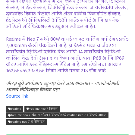
सेन्सर म्हणजे एक्सीलरोमीटर, कलर टेम्परेचर सेन्सर, डिस्टन्स
सेन्सर, लाईट सेन्सर, जिओमॅग्नेटिक सेन्सर, जायरोस्कोप सेन्सर,
इन्फ्रारेड रिमोट कंट्रोल आणि अंडर-स्क्रीन फिंगरप्रिंट सेन्सर.
हँडसेटमध्ये ओरिएलिटी ऑडिओ साउंड सपोर्ट आणि हाय-रेझ
ऑडिओ सर्टिफिकेशनसह ड्युअल स्पीकर आहेत.
Realme ने Neo 7 मध्ये 80W वायर्ड फास्ट चार्जिंग सपोर्टसह प्रचंड
7,000mAh बॅटरी पॅक केली आहे. हा हँडसेट एका चार्जवर 21
तासांपर्यंत व्हिडिओ प्लेबॅक वेळ आणि 14 तासांपर्यंत व्हिडिओ
कॉलिंग वेळ देतो असा दावा केला जातो. यात IP68 आणि IP69
वॉटर आणि डस्ट रेझिस्टन्स रेटिंग आहे. स्मार्टफोनचा आकार
162.55×76.39×8.56 मिमी आणि वजन 213 ग्रॅम आहे.
संलग्न दुवे आपोआप व्युत्पन्न केले जाऊ शकतात – तपशीलांसाठी
आमचे नीतिशास्त्र विधान पहा.
Source link
realme
realme neo 7 किंमत
Realme neo 7 किंमत लॉन्च वैशिष्ट्यांमध्ये realme neo 7 वैशिष्ट्ये आहेत
realme neo 7 चे वैशिष्ट्य