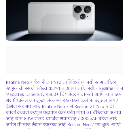
Realme Neo 7 कंपनीच्या Neo मालिकेतील नवीनतम मॉडेल
म्हणून चीनमध्ये लॉन्च करण्यात आला आहे. नवीन Realme फोन
MediaTek Dimensity 9300+ चिपसेटवर चालतो आणि यात 50-
मेगापिक्सेलच्या मुख्य सेन्सरने हेडलाइन केलेला ड्युअल रियर
कॅमेरा सेटअप आहे. Realme Neo 7 ने Realme GT Neo 6 चा
उत्तराधिकारी म्हणून पदार्पण केले परंतु त्यात GT ब्रँडिंगचा अभाव
आहे. यात 80W जलद चार्जिंग सपोर्टसह 7,000mAh बॅटरी आहे
आणि ती तीन रंगात उपलब्ध आहे. Realme Neo 7 ला धूळ आणि