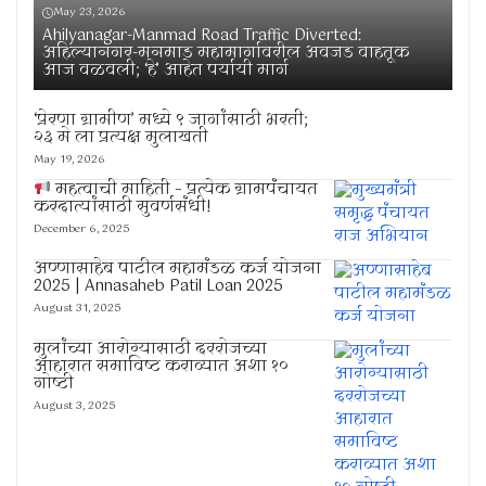
May 23, 2026
Ahilyanagar-Manmad Road Traffic Diverted:
अहिल्यानगर-मनमाड महामार्गावरील अवजड वाहतूक
आज वळवली; ‘हे’ आहेत पर्यायी मार्ग
‘प्रेरणा ग्रामीण’ मध्ये ९ जागांसाठी भरती;
२३ मे ला प्रत्यक्ष मुलाखती
May 19, 2026
महत्वाची माहिती – प्रत्येक ग्रामपंचायत
करदात्यांसाठी सुवर्णसंधी!
December 6, 2025
अण्णासाहेब पाटील महामंडळ कर्ज योजना
2025 | Annasaheb Patil Loan 2025
August 31, 2025
मुलांच्या आरोग्यासाठी दररोजच्या
आहारात समाविष्ट कराव्यात अशा १०
गोष्टी
August 3, 2025