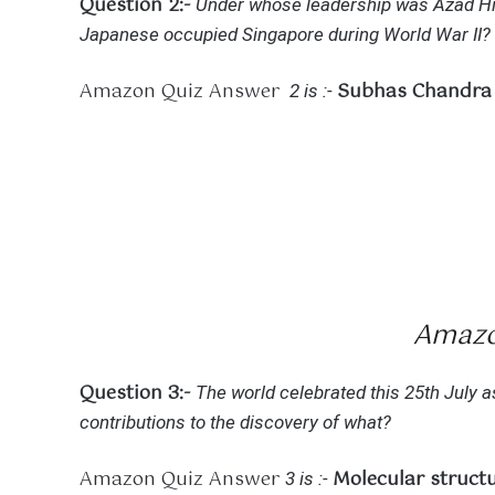
Question 2:-
Under whose leadership was Azad Hind
Japanese occupied Singapore during World War II?
Amazon Quiz Answer
Subhas Chandra
2 is :-
Amazo
Question 3:-
The world celebrated this 25th July as
contributions to the discovery of what?
Amazon Quiz Answer
Molecular struct
3 is :-