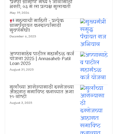
‘प्रेरणा ग्रामीण’ मध्ये ९ जागांसाठी
भरती; २३ मे ला प्रत्यक्ष मुलाखती
May 19, 2026
महत्वाची माहिती – प्रत्येक
ग्रामपंचायत करदात्यांसाठी
सुवर्णसंधी!
December 6, 2025
अण्णासाहेब पाटील महामंडळ कर्ज
योजना 2025 | Annasaheb Patil
Loan 2025
August 31, 2025
मुलांच्या आरोग्यासाठी दररोजच्या
आहारात समाविष्ट कराव्यात अशा
१० गोष्टी
August 3, 2025