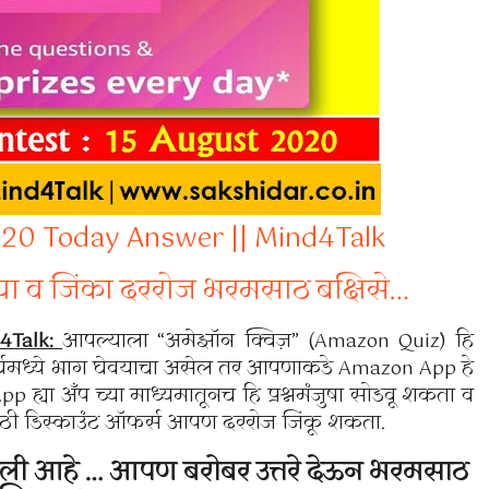
020 Today Answer || Mind4Talk
्या व जिंका दररोज भरमसाठ बक्षिसे…
4Talk:
आपल्याला “अमेझॉन क्विज़” (Amazon Quiz) हि
पर्धेमध्ये भाग घेवयाचा असेल तर आपणाकडे Amazon App हे
ा अँप च्या माध्यमातूनच हि प्रश्नमंजुषा सोडवू शकता व
्ट साठी डिस्काउंट ऑफर्स आपण दररोज जिंकू शकता.
ली आहे … आपण बरोबर उत्तरे देऊन भरमसाठ