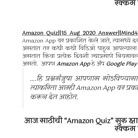
रक्कम 
Amazon Quiz||15 Aug 2020 Answer||Mind4T
Amazon App वर प्रकाशित केले जाते, त्यामध्ये दर
असतात तर कधी कधी विडिओ पाहून आपल्याला विचारलेल
असतात किंवा प्रत्येक दिवशी ज्याप्रमाणे नियमावली ठ
असतो. आपण
Amazon App
हे अँप
Google Play
….हि प्रश्नमंजुषा आपणास सोडविण्य
त्याकरिता आम्ही Amazon App वर प्रकाशि
करून देत आहोत.
आज साठीची “Amazon Quiz” सुरु झा
रक्कम 