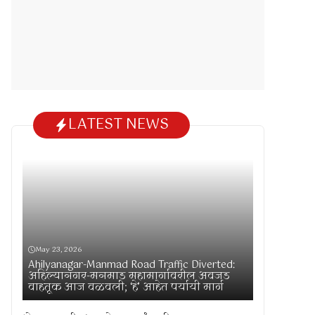
LATEST NEWS
May 23, 2026
Ahilyanagar-Manmad Road Traffic Diverted:
अहिल्यानगर-मनमाड महामार्गावरील अवजड
वाहतूक आज वळवली; ‘हे’ आहेत पर्यायी मार्ग