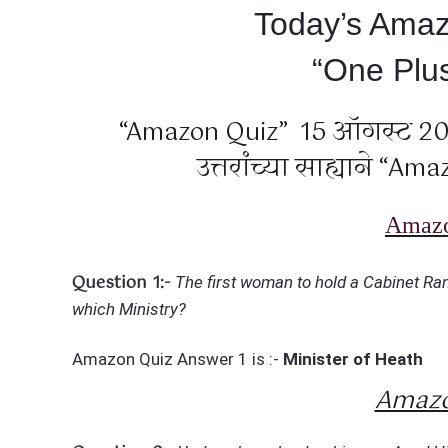
Today’s Ama
“One Plus
“Amazon Quiz” 15 ऑगस्ट 202
उत्तरांच्या साह्याने “Am
Amazo
Question 1:-
The first woman to hold a Cabinet Ran
which Ministry?
Amazon Quiz Answer 1 is :-
Minister of Heath
Amazo