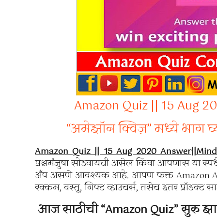
Amazon Quiz || 15 Aug 2
“अमेझॉन क्विज़” मध्ये भाग घ
Amazon Quiz || 15 Aug 2020 Answer||Mind
प्रश्नमंजुषा सोडवायची असेल किंवा आपणास या स्
अँप असणे आवश्यक आहे. आपण फक्त Amazon App ह्य
रक्कम, वस्तू, गिफ्ट व्हाउचर्स, तसेच इतर प्रॉडक
आज साठीची “Amazon Quiz” सुरु झा