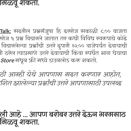
मिळवू शकता.
alk:
सदरील प्रश्नमंजुषा हि दररोज सकाळी ८:०० वाजता
रोज ५ प्रश्न विचारले जातात तर कधी विविध स्वरूपाचे कोढे
्या प्रश्नांची उत्तरे दुपारी १२:०० वाजेपर्यंत देवायाची
रेल त्याप्रमाणे उत्तरे देवायाची किंवा स्पर्धेत भाग घेयाचा
 Store
मधून फ्री मध्ये डाउनलोड करू शकतो.
ासाठी आम्ही येथे आपणास मदत करणार आहोत,
त झालेल्या प्रश्नांची उत्तरे आपणासाठी उपलब्द
ली आहे … आपण बरोबर उत्तरे देऊन भरमसाठ
मिळवू शकता.