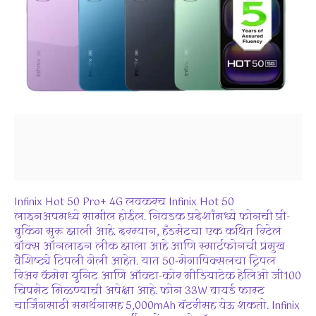
Infinix Hot 50 Pro+ 4G लवकरच Infinix Hot 50
लाइनअपमध्ये सामील होईल. निवडक प्रदेशांमध्ये फोनची प्री-
बुकिंग सुरू झाली आहे. दरम्यान, हँडसेटचा एक कथित रिटेल
बॉक्स ऑनलाइन लीक झाला आहे आणि स्मार्टफोनची प्रमुख
वैशिष्ट्ये टिपली गेली आहेत. यात 50-मेगापिक्सलचा ट्रिपल
रिअर कॅमेरा युनिट आणि ऑक्टा-कोर मीडियाटेक हेलिओ जी100
चिपसेट मिळण्याची अपेक्षा आहे. फोन 33W वायर्ड फास्ट
चार्जिंगसाठी समर्थनासह 5,000mAh बॅटरीसह येऊ शकतो. Infinix