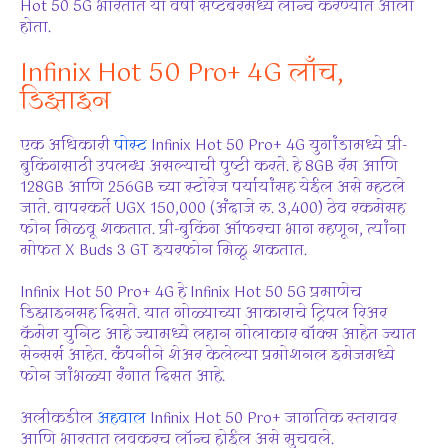
Hot 50 5G भारतात या वर्षी सप्टेंबरमध्ये लॉन्च करण्यात आला
होता.
Infinix Hot 50 Pro+ 4G लाँच,
डिझाइन
एक अधिकारी
पोस्ट
Infinix Hot 50 Pro+ 4G युगांडामध्ये प्री-
बुकिंगसाठी उपलब्ध असल्याची पुष्टी करते. हे 8GB रॅम आणि
128GB आणि 256GB च्या स्टोरेज पर्यायांसह येईल असे म्हटले
जाते. वापरकर्ते UGX 150,000 (अंदाजे रु. 3,400) ठेव रकमेसह
फोन मिळवू शकतात. प्री-बुकिंग ऑफरचा भाग म्हणून, त्यांना
मोफत X Buds 3 GT इयरफोन मिळू शकतात.
Infinix Hot 50 Pro+ 4G हे Infinix Hot 50 5G प्रमाणेच
डिझाइनसह दिसते. यात गोळ्याच्या आकाराचे ट्रिपल रिअर
कॅमेरा युनिट आहे ज्यामध्ये लहान गोलाकार बॉक्स आहेत ज्यात
सेन्सर्स आहेत. कंपनीने शेअर केलेल्या प्रमोशनल इमेजमध्ये
फोन जांभळ्या रंगात दिसत आहे.
अलीकडील
अहवाल
Infinix Hot 50 Pro+ जागतिक स्तरावर
आणि भारतात लवकरच लॉन्च होईल असे सुचवले.