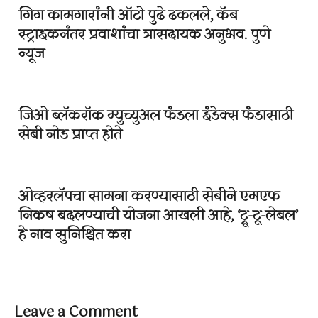
गिग कामगारांनी ऑटो पुढे ढकलले, कॅब
स्ट्राइकनंतर प्रवाशांचा त्रासदायक अनुभव. पुणे
न्यूज
जिओ ब्लॅकरॉक म्युच्युअल फंडला इंडेक्स फंडासाठी
सेबी नोड प्राप्त होते
ओव्हरलॅपचा सामना करण्यासाठी सेबीने एमएफ
निकष बदलण्याची योजना आखली आहे, ‘ट्रू-टू-लेबल’
हे नाव सुनिश्चित करा
Leave a Comment