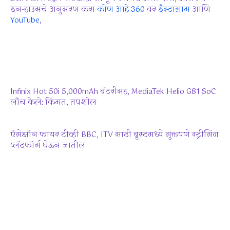
इन-हाउसचे अनुसरण करा
कोण आहे 360
वर
इंस्टाग्राम
आणि
YouTube
,
Infinix Hot 50i 5,000mAh बॅटरीसह, MediaTek Helio G81 SoC
लाँच केले: किंमत, तपशील
ऍमेझॉन फायर टीव्ही BBC, ITV साठी बूस्टमध्ये मुक्तपणे स्ट्रीमिंग
प्लॅटफॉर्म घेऊन जातील