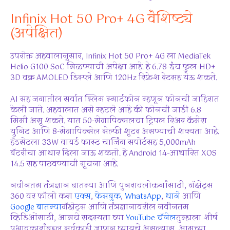
Infinix Hot 50 Pro+ 4G वैशिष्ट्ये
(अपेक्षित)
उपरोक्त अहवालानुसार, Infinix Hot 50 Pro+ 4G ला MediaTek
Helio G100 SoC मिळण्याची अपेक्षा आहे. हे 6.78-इंच फुल-HD+
3D वक्र AMOLED डिस्प्ले आणि 120Hz रिफ्रेश रेटसह येऊ शकते.
AI सह जगातील सर्वात स्लिम स्मार्टफोन म्हणून फोनची जाहिरात
केली जाते. अहवालात असे म्हटले आहे की फोनची जाडी 6.8
मिमी असू शकते. यात 50-मेगापिक्सलचा ट्रिपल रिअर कॅमेरा
युनिट आणि 8-मेगापिक्सेल सेल्फी शूटर असण्याची शक्यता आहे.
हँडसेटला 33W वायर्ड फास्ट चार्जिंग सपोर्टसह 5,000mAh
बॅटरीचा आधार दिला जाऊ शकतो. हे Android 14-आधारित XOS
14.5 सह पाठवण्याची सूचना आहे.
नवीनतम तंत्रज्ञान बातम्या आणि पुनरावलोकनांसाठी, गॅझेट्स
360 वर फॉलो करा
एक्स
,
फेसबुक
,
WhatsApp
,
धागे
आणि
Google बातम्या
गॅझेट्स आणि तंत्रज्ञानावरील नवीनतम
व्हिडिओंसाठी, आमचे सदस्यता घ्या
YouTube चॅनेल
तुम्हाला शीर्ष
प्रभावकारांबद्दल सर्वकाही जाणून घ्यायचे असल्यास, आमच्या