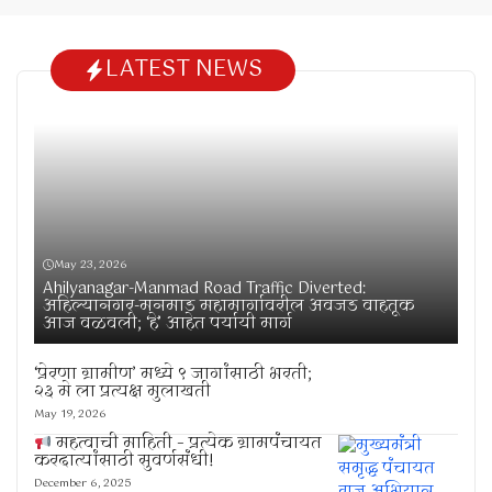
LATEST NEWS
May 23, 2026
Ahilyanagar-Manmad Road Traffic Diverted:
अहिल्यानगर-मनमाड महामार्गावरील अवजड वाहतूक
आज वळवली; ‘हे’ आहेत पर्यायी मार्ग
‘प्रेरणा ग्रामीण’ मध्ये ९ जागांसाठी भरती;
२३ मे ला प्रत्यक्ष मुलाखती
May 19, 2026
महत्वाची माहिती – प्रत्येक ग्रामपंचायत
करदात्यांसाठी सुवर्णसंधी!
December 6, 2025