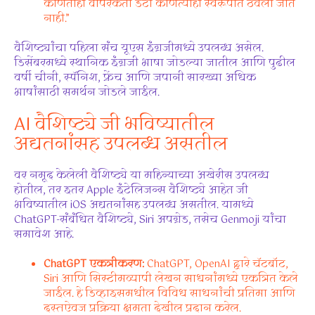
कोणताही वापरकर्ता डेटा कोणत्याही स्वरूपात ठेवला जात
नाही.”
वैशिष्ट्यांचा पहिला संच यूएस इंग्रजीमध्ये उपलब्ध असेल.
डिसेंबरमध्ये स्थानिक इंग्रजी भाषा जोडल्या जातील आणि पुढील
वर्षी चीनी, स्पॅनिश, फ्रेंच आणि जपानी सारख्या अधिक
भाषांसाठी समर्थन जोडले जाईल.
AI वैशिष्ट्ये जी भविष्यातील
अद्यतनांसह उपलब्ध असतील
वर नमूद केलेली वैशिष्ट्ये या महिन्याच्या अखेरीस उपलब्ध
होतील, तर इतर Apple इंटेलिजन्स वैशिष्ट्ये आहेत जी
भविष्यातील iOS अद्यतनांसह उपलब्ध असतील. यामध्ये
ChatGPT-संबंधित वैशिष्ट्ये, Siri अपग्रेड, तसेच Genmoji यांचा
समावेश आहे.
ChatGPT एकत्रीकरण:
ChatGPT, OpenAI द्वारे चॅटबॉट,
Siri आणि सिस्टीमव्यापी लेखन साधनांमध्ये एकत्रित केले
जाईल. हे डिव्हाइसमधील विविध साधनांची प्रतिमा आणि
दस्तऐवज प्रक्रिया क्षमता देखील प्रदान करेल.