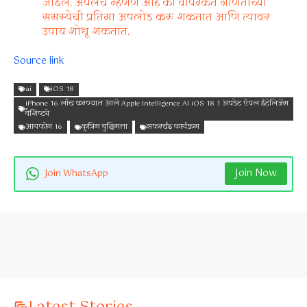
जाईल. ॲपलचे म्हणणे आहे की वापरकर्ते गणिताच्या
समस्येची प्रतिमा अपलोड करू शकतात आणि त्यावर
उपाय शोधू शकतात.
Source link
ai
iOS 18
iPhone 16 लाँच करण्यात आले Apple Intelligence AI iOS 18 1 अपडेट ऍपल इंटेलिजेंस
वैशिष्ट्ये
आयफोन 16
कृत्रिम बुद्धिमत्ता
सफरचंद कार्यक्रम
Join Now
Join WhatsApp