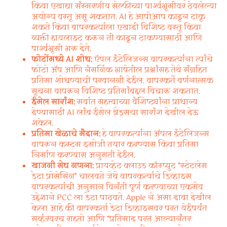
किंवा एखाद्या संस्मरणीय सेल्फीच्या पार्श्वभूमीवर ठेवलेल्या
अयोग्य वस्तू असू शकतात. AI हे आपोआप काढून टाकू
शकते किंवा वापरकर्त्याला एखादी विशिष्ट वस्तू किंवा
व्यक्ती हायलाइट करून ती काढून टाकण्यासाठी आणि
पार्श्वभूमी भरू देते.
फोटोंमध्ये AI शोध:
ऍपल इंटेलिजन्स वापरकर्त्यांना त्यांचे
फोटो ॲप आणि नैसर्गिक भाषेतील प्रश्नांसह तेथे संग्रहित
प्रतिमा शोधण्याची परवानगी देईल. वापरकर्ते वर्णनात्मक
सूचना वापरून विशिष्ट प्रतिमांबद्दल विचारू शकतात.
ईमेल सारांश:
सर्वात महत्त्वाच्या वैशिष्ट्यांना प्राधान्य
देण्यासाठी AI लांब ईमेल थ्रेड्सचा सारांश देखील देऊ
शकेल.
प्रतिमा खेळाचे मैदान:
हे वापरकर्त्यांना ॲपल इंटेलिजन्स
वापरून कस्टम इमोजी तयार करण्यास किंवा प्रतिमा
निर्माण करण्यास अनुमती देईल.
खाजगी मेघ गणना:
प्रायव्हेट क्लाउड कॉम्प्युट “स्टेटलेस
डेटा प्रोसेसिंग” चालवते जेथे वापरकर्त्याचे डिव्हाइस
वापरकर्त्याची अनुमान विनंती पूर्ण करण्याच्या एकमेव
उद्देशाने PCC ला डेटा पाठवते. Apple ने असा दावा देखील
केला आहे की वापरकर्ता डेटा डिव्हाइसवर परत येईपर्यंत
सर्व्हरवरच राहतो आणि “प्रतिसाद परत आल्यानंतर