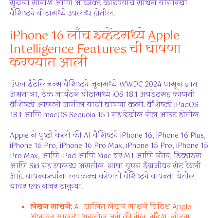
सूचना सारांश आणि ऑब्जेक्ट काढण्याचे साधन यासारखी
वैशिष्ट्ये बीटामध्ये उपलब्ध होतील.
iPhone 16 लाँच इव्हेंटमध्ये Apple
Intelligence Features ची घोषणा
करण्यात आली
ऍपल इंटेलिजन्स वैशिष्ट्ये जूनमध्ये WWDC 2024 पासून ज्ञात
असताना, टेक जायंटने बीटामध्ये iOS 18.1 अपडेटसह कोणती
वैशिष्ट्ये आणली जातील याची घोषणा केली. वैशिष्ट्ये iPadOS
18.1 आणि macOS Sequoia 15.1 सह देखील रोल आउट होतील.
Apple ने पुष्टी केली की AI वैशिष्ट्ये iPhone 16, iPhone 16 Plus,
iPhone 16 Pro, iPhone 16 Pro Max, iPhone 15 Pro, iPhone 15
Pro Max, आणि iPad आणि Mac वर M1 आणि नंतर, डिव्हाइस
आणि Siri सह उपलब्ध असतील. भाषा यूएस इंग्रजीवर सेट केली
आहे. वापरकर्त्यांना लवकरच कोणती वैशिष्ट्ये वापरता येतील
यावर एक नजर टाकूया.
लेखन साधने:
AI-चालित लेखन साधने विविध Apple
ॲप्सवर उपलब्ध असतील जसे की मेल, संदेश, नोट्स