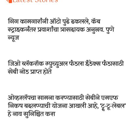
Latest Stories
गिग कामगारांनी ऑटो पुढे ढकलले, कॅब
स्ट्राइकनंतर प्रवाशांचा त्रासदायक अनुभव. पुणे
न्यूज
जिओ ब्लॅकरॉक म्युच्युअल फंडला इंडेक्स फंडासाठी
सेबी नोड प्राप्त होते
ओव्हरलॅपचा सामना करण्यासाठी सेबीने एमएफ
निकष बदलण्याची योजना आखली आहे, ‘ट्रू-टू-लेबल’
हे नाव सुनिश्चित करा