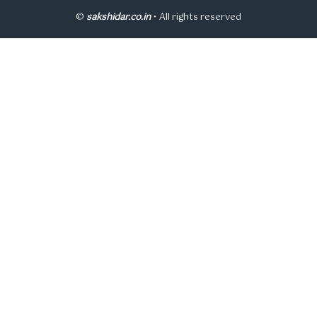
©
sakshidar.co.in
• All rights reserved