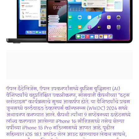
ऍपल इंटेलिजेंस, ऍपल उपकरणांमध्ये कृत्रिम बुद्धिमत्ता (AI)
वैशिष्ट्यांचे बहुप्रतिक्षित एकत्रीकरण, सोमवारी कंपनीच्या “इट्स
ग्लोटाइम” कार्यक्रमाचे मुख्य आकर्षण होते. या वैशिष्ट्यांचे प्रथम
जूनमध्ये वर्ल्डवाइड डेव्हलपर्स कॉन्फरन्स (WWDC) 2024 मध्ये
अनावरण करण्यात आले. कंपनी त्यांना 9 सप्टेंबरच्या इव्हेंटमध्ये
लॉन्च करण्यात आलेल्या iPhone 16 सीरिजमध्ये तसेच गेल्या
वर्षीच्या iPhone 15 Pro मॉडेल्समध्ये आणत आहे. पुढील
महिन्यात iOS 18.1 अपडेट रोल आउट झाल्यावर लेखन साधने,