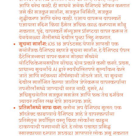
आणि बरेच काही. ही साधने अनेक वैशिष्ट्ये ऑफर करतात
जसे की मजकूर सारांश, मजकूर निर्मिती, मजकूर
शुद्धीकरण आणि बरेच काही. एआय वापरून वापरकर्ते
एआयला संदेश किंवा ईमेल अधिक काळ करण्यास सांगू
शकतात. पुढे, वापरकर्ते मॅन्युअल प्रॉम्प्टचा वापर करून ते
वेगवेगळ्या शैलींमध्ये देखील पुन्हा लिहू शकतात.
सूचना सारांश:
iOS 18 अपडेटसह येणारे आणखी एक
मनोरंजक वैशिष्ट्य म्हणजे सूचना सारांश. हे वैशिष्ट्य ऍपल
इंटेलिजन्सचा वापर करून मोठ्या संख्येने
नोटिफिकेशनमधील गोंधळ दोन प्रकारे कमी करते. प्रथम,
प्राधान्य सूचनांचे AI द्वारे स्वयंचलितपणे मूल्यांकन केले
जाते आणि स्टॅकच्या शीर्षस्थानी जोडले जाते. या सूचना
देखील सारांशित केल्या जातील जेणेकरून वापरकर्त्यांना
तपशीलांमध्ये जाण्याची गरज नाही. दुसरे, AI
अधिसूचनेतील मजकूर समजेल आणि फक्त तेच दर्शवेल
ज्यावर त्वरित लक्ष देणे आवश्यक आहे.
प्रतिमांमध्ये साफ करा:
क्लीन अप वैशिष्ट्य मूलत: एक
ऑब्जेक्ट काढण्याचे वैशिष्ट्य आहे जे वापरकर्त्यांना
प्रतिमेतून अवांछित वस्तू किंवा लोकांना काढून
टाकण्याची परवानगी देते. हे लोक एखाद्या प्रसिद्ध
स्मारकाच्या दृश्यात अडथळा आणणारे लोक असू शकतात