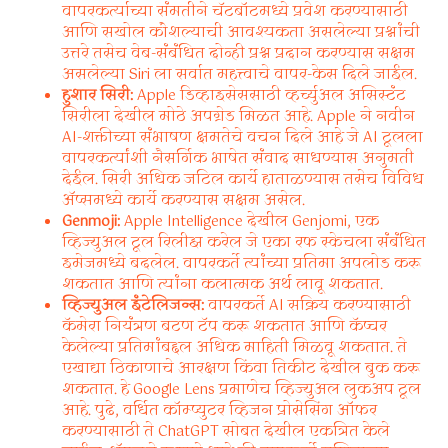
वापरकर्त्याच्या संमतीने चॅटबॉटमध्ये प्रवेश करण्यासाठी
आणि सखोल कौशल्याची आवश्यकता असलेल्या प्रश्नांची
उत्तरे तसेच वेब-संबंधित दोन्ही प्रश्न प्रदान करण्यास सक्षम
असलेल्या Siri ला सर्वात महत्त्वाचे वापर-केस दिले जाईल.
हुशार सिरी:
Apple डिव्हाइसेससाठी व्हर्च्युअल असिस्टंट
सिरीला देखील मोठे अपग्रेड मिळत आहे. Apple ने नवीन
AI-शक्तीच्या संभाषण क्षमतेचे वचन दिले आहे जे AI टूलला
वापरकर्त्यांशी नैसर्गिक भाषेत संवाद साधण्यास अनुमती
देईल. सिरी अधिक जटिल कार्ये हाताळण्यास तसेच विविध
ॲप्समध्ये कार्ये करण्यास सक्षम असेल.
Genmoji:
Apple Intelligence देखील Genjomi, एक
व्हिज्युअल टूल रिलीझ करेल जे एका रफ स्केचला संबंधित
इमेजमध्ये बदलेल. वापरकर्ते त्यांच्या प्रतिमा अपलोड करू
शकतात आणि त्यांना कलात्मक अर्थ लावू शकतात.
व्हिज्युअल इंटेलिजन्स:
वापरकर्ते AI सक्रिय करण्यासाठी
कॅमेरा नियंत्रण बटण टॅप करू शकतात आणि कॅप्चर
केलेल्या प्रतिमांबद्दल अधिक माहिती मिळवू शकतात. ते
एखाद्या ठिकाणाचे आरक्षण किंवा तिकीट देखील बुक करू
शकतात. हे Google Lens प्रमाणेच व्हिज्युअल लुकअप टूल
आहे. पुढे, वर्धित कॉम्प्युटर व्हिजन प्रोसेसिंग ऑफर
करण्यासाठी ते ChatGPT सोबत देखील एकत्रित केले