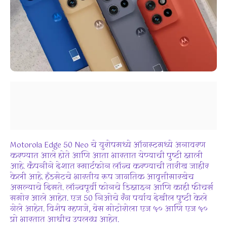
Motorola Edge 50 Neo चे युरोपमध्ये ऑगस्टमध्ये अनावरण
करण्यात आले होते आणि आता भारतात येण्याची पुष्टी झाली
आहे. कंपनीने देशात स्मार्टफोन लॉन्च करण्याची तारीख जाहीर
केली आहे. हँडसेटचे भारतीय रूप जागतिक आवृत्तीसारखेच
असल्याचे दिसते. लॉन्चपूर्वी फोनचे डिझाइन आणि काही फीचर्स
समोर आले आहेत. एज 50 निओचे रंग पर्याय देखील पुष्टी केले
गेले आहेत. विशेष म्हणजे, बेस मोटोरोला एज ५० आणि एज ५०
प्रो भारतात आधीच उपलब्ध आहेत.