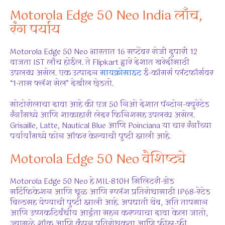
Motorola Edge 50 Neo India लाँच,
रंग पर्याय
Motorola Edge 50 Neo भारतात 16 सप्टेंबर रोजी दुपारी 12
वाजता IST लाँच होईल. ते Flipkart द्वारे देशात खरेदीसाठी
उपलब्ध असेल. एक उत्पादन
मायक्रोसाइट
ई-कॉमर्स प्लॅटफॉर्मवर
“1-तास फ्लॅश सेल” देखील छेडतो.
मोटोरोलाचा दावा आहे की एज 50 निओ देशात पॅन्टोन-क्युरेटेड
रंगांमध्ये आणि शाकाहारी लेदर फिनिशसह उपलब्ध असेल.
Grisaille, Latte, Nautical Blue आणि Poinciana या चार रंगांच्या
पर्यायांमध्ये फोन ऑफर केल्याची पुष्टी झाली आहे.
Motorola Edge 50 Neo वैशिष्ट्ये
Motorola Edge 50 Neo हे MIL-810H मिलिटरी-ग्रेड
सर्टिफिकेशन आणि धूळ आणि स्प्लॅश प्रतिरोधासाठी IP68-रेटेड
बिल्डसह येण्याची पुष्टी झाली आहे. अपघाती थेंब, अति तापमान
आणि उष्णकटिबंधीय आर्द्रता सहन करण्याचा दावा केला जातो,
ज्यामुळे शॉक आणि कंपन प्रतिरोधकता आणि फ्रीझ-फ्री