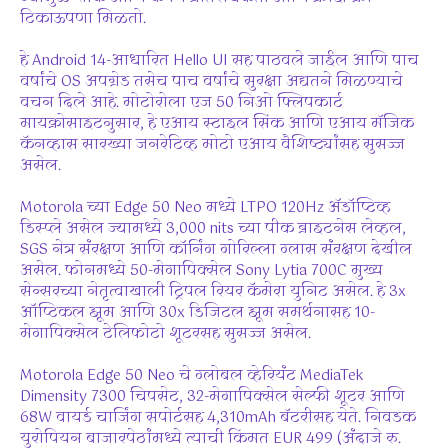
टिकाऊपणा मिळतो.
हे Android 14-आधारित Hello UI सह पाठवले जाईल आणि पाच
वर्षांचे OS अपग्रेड तसेच पाच वर्षांचे सुरक्षा अद्यतने मिळण्याचे
वचन दिले आहे. मोटोरोला एज 50 निओ फ्लिपकार्ट
मायक्रोसाइटनुसार, हे एआय स्टाइल सिंक आणि एआय मॅजिक
कॅनव्हास सारख्या जनरेटिव्ह मोटो एआय वैशिष्ट्यांसह सुसज्ज
असेल.
Motorola च्या Edge 50 Neo मध्ये LTPO 120Hz ॲडॉप्टिव्ह
डिस्प्ले असेल ज्यामध्ये 3,000 nits च्या पीक ब्राइटनेस लेव्हल,
SGS नेत्र संरक्षण आणि कॉर्निंग गोरिल्ला ग्लास संरक्षण देखील
असेल. फोनमध्ये 50-मेगापिक्सेल Sony Lytia 700C मुख्य
सेन्सरच्या नेतृत्वाखाली ट्रिपल रियर कॅमेरा युनिट असेल. हे 3x
ऑप्टिकल झूम आणि 30x डिजिटल झूम समर्थनासह 10-
मेगापिक्सेल टेलिफोटो शूटरसह सुसज्ज असेल.
Motorola Edge 50 Neo चे ग्लोबल व्हेरियंट MediaTek
Dimensity 7300 चिपसेट, 32-मेगापिक्सेल सेल्फी शूटर आणि
68W वायर्ड चार्जिंग सपोर्टसह 4,310mAh बॅटरीसह येते. निवडक
युरोपियन बाजारपेठांमध्ये त्याची किंमत EUR 499 (अंदाजे रु.