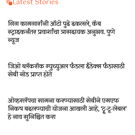
Latest Stories
गिग कामगारांनी ऑटो पुढे ढकलले, कॅब
स्ट्राइकनंतर प्रवाशांचा त्रासदायक अनुभव. पुणे
न्यूज
जिओ ब्लॅकरॉक म्युच्युअल फंडला इंडेक्स फंडासाठी
सेबी नोड प्राप्त होते
ओव्हरलॅपचा सामना करण्यासाठी सेबीने एमएफ
निकष बदलण्याची योजना आखली आहे, ‘ट्रू-टू-लेबल’
हे नाव सुनिश्चित करा