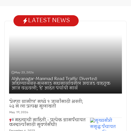
LATEST NEWS
May 23, 2026
Ahilyanagar-Manmad Road Traffic Diverted:
अहिल्यानगर-मनमाड महामार्गावरील अवजड वाहतूक
आज वळवली; ‘हे’ आहेत पर्यायी मार्ग
‘प्रेरणा ग्रामीण’ मध्ये ९ जागांसाठी भरती;
२३ मे ला प्रत्यक्ष मुलाखती
May 19, 2026
महत्वाची माहिती – प्रत्येक ग्रामपंचायत
करदात्यांसाठी सुवर्णसंधी!
December 6, 2025