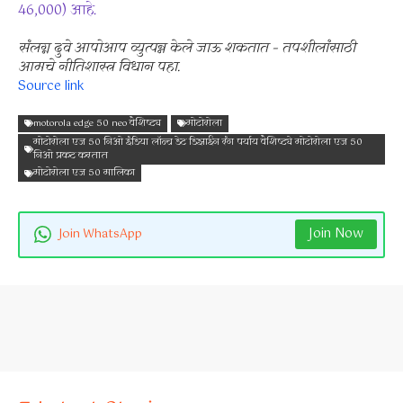
46,000) आहे.
संलग्न दुवे आपोआप व्युत्पन्न केले जाऊ शकतात – तपशीलांसाठी
आमचे नीतिशास्त्र विधान पहा.
Source link
motorola edge 50 neo वैशिष्ट्य
मोटोरोला
मोटोरोला एज 50 निओ इंडिया लॉन्च डेट डिझाईन रंग पर्याय वैशिष्ट्ये मोटोरोला एज 50
निओ प्रकट करतात
मोटोरोला एज 50 मालिका
Join Now
Join WhatsApp