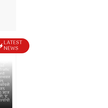
LATEST
NEWS
3, 2026
nagar-
ad
raffic
ed:
यानगर
ाड
्गावरी
जड
ूक आज
 ‘हे’
र्यायी