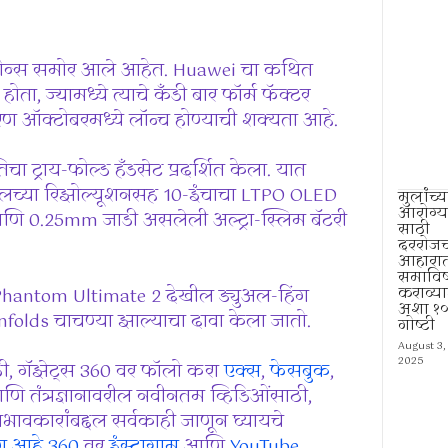
टफोन्स समोर आले आहेत. Huawei चा कथित
ा, ज्यामध्ये त्याचे कँडी बार फॉर्म फॅक्टर
पकरण ऑक्टोबरमध्ये लॉन्च होण्याची शक्यता आहे.
ा ट्राय-फोल्ड हँडसेट प्रदर्शित केला. यात
्सेलच्या रिझोल्यूशनसह 10-इंचाचा LTPO OLED
मुलांच्य
आरोग्य
आणि 0.25mm जाडी असलेली अल्ट्रा-स्लिम बॅटरी
साठी
दररोजच
आहारा
समाविष
कराव्य
o Phantom Ultimate 2 देखील ड्युअल-हिंग
अशा १
nfolds चाचण्या झाल्याचा दावा केला जातो.
गोष्टी
August 3,
2025
ठी, गॅझेट्स 360 वर फॉलो करा
एक्स
,
फेसबुक
,
णि तंत्रज्ञानावरील नवीनतम व्हिडिओंसाठी,
 प्रभावकारांबद्दल सर्वकाही जाणून घ्यायचे
 आहे 360
वर
इंस्टाग्राम
आणि
YouTube
,