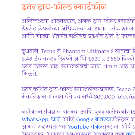
इतर ट्राय-फोल्ड स्मार्टफोन
अलिकडच्या आठवड्यात, अनेक ट्राय-फोल्ड स्मार्
हँडसेट कंपनीच्या अधिकाऱ्याच्या हातात लीक झाला होत
आणि मोठ्या अंतर्गत स्क्रीनचे प्रदर्शन होते. हे उ
बुधवारी, Tecno ने Phantom Ultimate 2 नावाचा तिच
6.48-इंच कव्हर डिस्प्ले आणि 1,620 x 2,880 पिक
इनर डिस्प्ले आहे. स्मार्टफोनची जाडी 11mm आहे 
मिळते.
इतर कथित ट्राय-फोल्ड स्मार्टफोन्सप्रमाणे, Tecn
मेकॅनिझमचा लाभ घेते ज्यामध्ये 300,000 folds/u
नवीनतम तंत्रज्ञान बातम्या आणि पुनरावलोकनांसा
WhatsApp
,
धागे
आणि
Google बातम्या
गॅझेट्स आ
आमचे सदस्यता घ्या
YouTube चॅनेल
तुम्हाला शीर्ष
असल्यास, आमच्या इन-हाउसचे अनुसरण करा
कोण