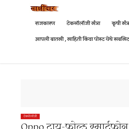
Skip
to
content
राजकारण
टेकनॉलॉजी मंत्रा
कृषी मंत्र
आपली बातमी , माहिती किंवा पोस्ट येथे सबमिट
टेक्नोलॉजी
Oppo ट्राय-फोल्ड स्मार्टफो