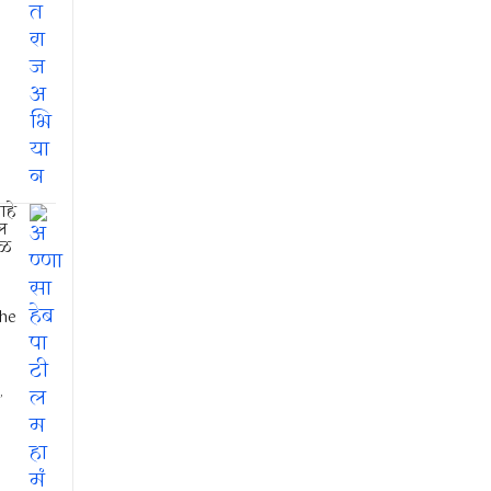
हे
ल
डळ
he
,