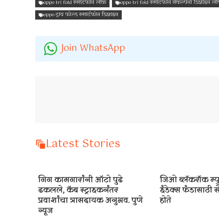
oppo tri fold स्मार्टफोन लीक
oppo tri fold स्मार्टफोन संकल्पना डिझाइन लीक
oppo ट्राय फोल्ड स्मार्टफोन डिझाइन
Join WhatsApp
Latest Stories
गिग कामगारांनी ऑटो पुढे
जिओ ब्लॅकरॉक म्य
ढकलले, कॅब स्ट्राइकनंतर
इंडेक्स फंडासाठी से
प्रवाशांचा त्रासदायक अनुभव. पुणे
होते
न्यूज