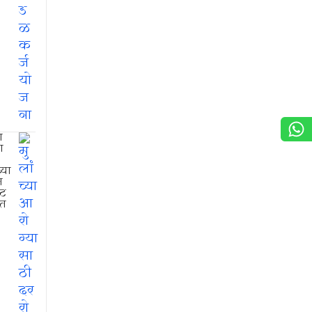
ा
ा
्या
त
्ट
ात
०