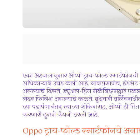
एका अहवालानुसार ओप्पो ट्राय-फोल्ड स्मार्टफोनची स
अधिकाऱ्याने उघड केली आहे. नावाप्रमाणेच, हँडसे
असल्याचे दिसते, ड्युअल-हिंग मेकॅनिझमद्वारे एकत्
लेदर फिनिश असल्याचे कळते. बुधवारी बर्लिनमध
च्या पदार्पणानंतर, त्याच्या शोकेससह, ओप्पो ही ति
करणारी दुसरी कंपनी ठरली आहे.
Oppo ट्राय-फोल्ड स्मार्टफोनचे अन