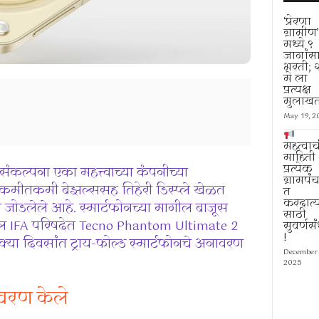
‘प्रेरणा
ग्रामीण’
मध्ये ९
जागांस
भरती; 
मे ला
प्रत्यक्ष
मुलाखत
May 19, 2
महत्वाच
माहिती 
प्रत्येक
ंकल्पना एका महत्त्वाच्या कंपनीच्या
ग्रामपं
ट कमीतकमी बेझल्ससह तिहेरी डिस्प्ले खेळत
त
करदात्य
र जोडलेले आहे. स्मार्टफोनच्या मागील बाजूस
साठी
ील IFA परिषदेत Tecno Phantom Ultimate 2
सुवर्णस
!
तक्या दिवसांत ट्राय-फोल्ड स्मार्टफोनचे अनावरण
December 
2025
ावरण केले