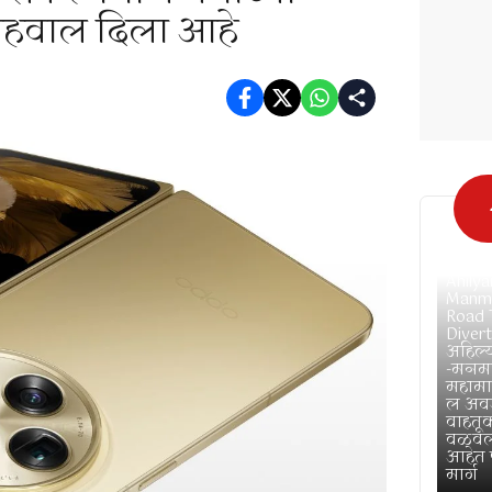
अहवाल दिला आहे
May 2
Ahilya
Manm
Road T
Divert
अहिल्
-मनम
महामार
ल अव
वाहत
वळवली;
आहेत प
मार्ग