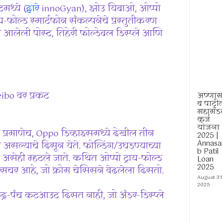
मध्ये (
द्वारे
innoGyan), झोउ यिबाओ, ओप्पो
-फोल्ड स्मार्टफोन संकल्पनेचे प्रस्तुतीकरण
आलेली पोस्ट, तिहेरी फोल्डेबल डिस्प्ले आणि
eibo वर प्रकट
अण्णासा
ब पाटी
)
महामं
कर्ज
योजना
ट प्रमाणेच, Oppo डिव्हाइसमध्ये देखील तीन
2025 |
Annasa
सल्याचे दिसून येते. फोल्डिंग/उघडण्याच्या
b Patil
असेही म्हटले जाते. कथित ओप्पो ट्राय-फोल्ड
Loan
2025
क्सचर आहे, जो क्रोम चेसिसने वेढलेला दिसतो.
August 31
2025
 छिद्र-पंच कटआउट दिसत नाही, जो अंडर-डिस्प्ले