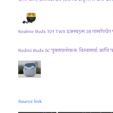
Realme Buds T01 TWS इअरबड्स 28 तासांपर्यंत प
Redmi Buds 5C पुनरावलोकन: विश्वासार्ह आणि प
Source link