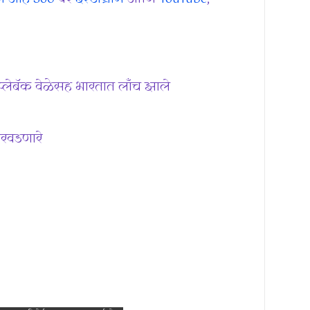
्लेबॅक वेळेसह भारतात लाँच झाले
रवडणारे