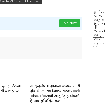
 weibo रिपोर्ट oppo tri fold स्मार्टफोन
ऑफिस
ध्ये का
करतान
Join Now
आरोग्य
ची
काळजी
कशी
घ्यावी?
August 2,
2025
ुच्युअल फंडला
ओव्हरलॅपचा सामना करण्यासाठी
बी नोड प्राप्त
सेबीने एमएफ निकष बदलण्याची
योजना आखली आहे, ‘ट्रू-टू-लेबल’
हे नाव सुनिश्चित करा