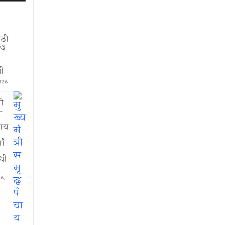
ाठी
२३
ी
026
ी
–
चाय
ां
ंधी
6,