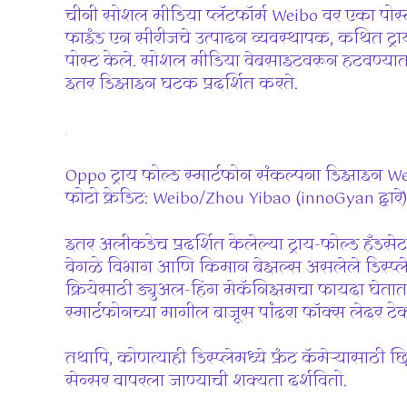
चीनी सोशल मीडिया प्लॅटफॉर्म Weibo वर एका पोस्ट
फाइंड एन सीरीजचे उत्पादन व्यवस्थापक, कथित ट्राय
पोस्ट केले. सोशल मीडिया वेबसाइटवरून हटवण्यात 
इतर डिझाइन घटक प्रदर्शित करते.
Oppo ट्राय फोल्ड स्मार्टफोन संकल्पना डिझाइन W
फोटो क्रेडिट: Weibo/Zhou Yibao (innoGyan द्वारे
इतर अलीकडेच प्रदर्शित केलेल्या ट्राय-फोल्ड हँडसे
वेगळे विभाग आणि किमान बेझल्स असलेले डिस्प्ले अ
क्रियेसाठी ड्युअल-हिंग मेकॅनिझमचा फायदा घेतात 
स्मार्टफोनच्या मागील बाजूस पांढरा फॉक्स लेदर टे
तथापि, कोणत्याही डिस्प्लेमध्ये फ्रंट कॅमेऱ्यासाठी
सेन्सर वापरला जाण्याची शक्यता दर्शवितो.