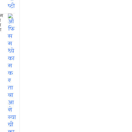
म
म
ा
ा