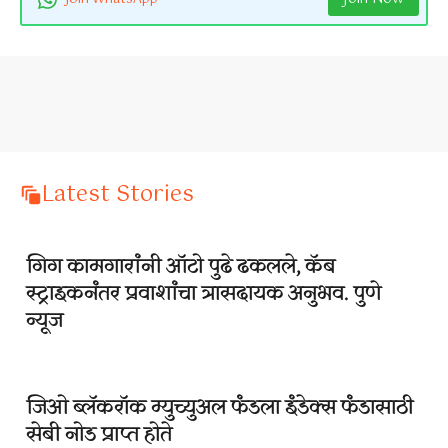
Latest Stories
गिग कामगारांनी ऑटो पुढे ढकलले, कॅब
स्ट्राइकनंतर प्रवाशांचा त्रासदायक अनुभव. पुणे
न्यूज
जिओ ब्लॅकरॉक म्युच्युअल फंडला इंडेक्स फंडासाठी
सेबी नोड प्राप्त होते