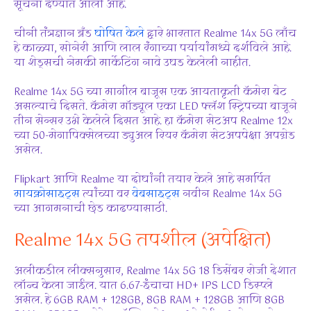
सूचना देण्यात आली आहे.
चीनी तंत्रज्ञान ब्रँड
घोषित केले
द्वारे भारतात Realme 14x 5G लाँच
हे काळ्या, सोनेरी आणि लाल रंगाच्या पर्यायांमध्ये दर्शविले आहे.
या शेड्सची नेमकी मार्केटिंग नावे उघड केलेली नाहीत.
Realme 14x 5G च्या मागील बाजूस एक आयताकृती कॅमेरा बेट
असल्याचे दिसते. कॅमेरा मॉड्यूल एका LED फ्लॅश स्ट्रिपच्या बाजूने
तीन सेन्सर उभे केलेले दिसत आहे. हा कॅमेरा सेटअप Realme 12x
च्या 50-मेगापिक्सेलच्या ड्युअल रियर कॅमेरा सेटअपपेक्षा अपग्रेड
असेल.
Flipkart आणि Realme या दोघांनी तयार केले आहे
समर्पित
मायक्रोसाइट्स
त्यांच्या वर
वेबसाइट्स
नवीन Realme 14x 5G
च्या आगमनाची छेड काढण्यासाठी.
Realme 14x 5G तपशील (अपेक्षित)
अलीकडील लीक्सनुसार, Realme 14x 5G 18 डिसेंबर रोजी देशात
लॉन्च केला जाईल. यात 6.67-इंचाचा HD+ IPS LCD डिस्प्ले
असेल. हे 6GB RAM + 128GB, 8GB RAM + 128GB आणि 8GB