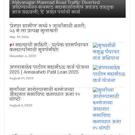
Ahilyanagar-Manmad Road Traffic Diverted:
अहिल्यानगर-मनमाड महामार्गावरील अवजड वाहतूक
आज वळवली; ‘हे’ आहेत पर्यायी मार्ग
‘प्रेरणा ग्रामीण’ मध्ये ९ जागांसाठी भरती;
२३ मे ला प्रत्यक्ष मुलाखती
May 19, 2026
महत्वाची माहिती – प्रत्येक ग्रामपंचायत
करदात्यांसाठी सुवर्णसंधी!
December 6, 2025
अण्णासाहेब पाटील महामंडळ कर्ज योजना
2025 | Annasaheb Patil Loan 2025
August 31, 2025
मुलांच्या आरोग्यासाठी दररोजच्या
आहारात समाविष्ट कराव्यात अशा १०
गोष्टी
August 3, 2025