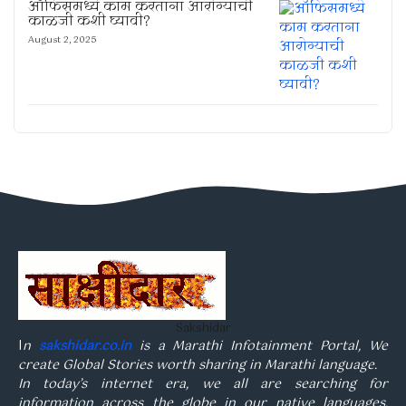
ऑफिसमध्ये काम करताना आरोग्याची
काळजी कशी घ्यावी?
August 2, 2025
Sakshidar
I
n
sakshidar.co.in
is a Marathi Infotainment Portal, We
create Global Stories worth sharing in Marathi language.
In today’s internet era, we all are searching for
information across the globe in our native languages.