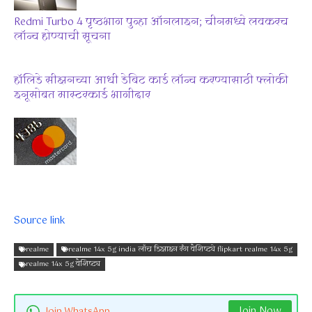
Redmi Turbo 4 पृष्ठभाग पुन्हा ऑनलाइन; चीनमध्ये लवकरच
लॉन्च होण्याची सूचना
हॉलिडे सीझनच्या आधी डेबिट कार्ड लॉन्च करण्यासाठी फ्लोकी
इनूसोबत मास्टरकार्ड भागीदार
Source link
realme
realme 14x 5g india लाँच डिझाइन रंग वैशिष्ट्ये flipkart realme 14x 5g
realme 14x 5g वैशिष्ट्य
Join Now
Join WhatsApp