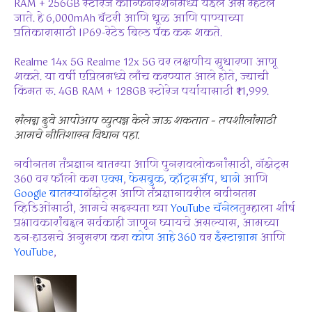
RAM + 256GB स्टोरेज कॉन्फिगरेशनमध्ये येईल असे म्हटले
जाते. हे 6,000mAh बॅटरी आणि धूळ आणि पाण्याच्या
प्रतिकारासाठी IP69-रेटेड बिल्ड पॅक करू शकते.
Realme 14x 5G Realme 12x 5G वर लक्षणीय सुधारणा आणू
शकते. या वर्षी एप्रिलमध्ये लाँच करण्यात आले होते, ज्याची
किंमत रु. 4GB RAM + 128GB स्टोरेज पर्यायासाठी ₹11,999.
संलग्न दुवे आपोआप व्युत्पन्न केले जाऊ शकतात – तपशीलांसाठी
आमचे नीतिशास्त्र विधान पहा.
नवीनतम तंत्रज्ञान बातम्या आणि पुनरावलोकनांसाठी, गॅझेट्स
360 वर फॉलो करा
एक्स
,
फेसबुक
,
व्हॉट्सॲप
,
धागे
आणि
Google बातम्या
गॅझेट्स आणि तंत्रज्ञानावरील नवीनतम
व्हिडिओंसाठी, आमचे सदस्यता घ्या
YouTube चॅनेल
तुम्हाला शीर्ष
प्रभावकारांबद्दल सर्वकाही जाणून घ्यायचे असल्यास, आमच्या
इन-हाउसचे अनुसरण करा
कोण आहे 360
वर
इंस्टाग्राम
आणि
YouTube
,