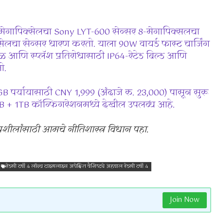
मेगापिक्सेलचा Sony LYT-600 सेन्सर 8-मेगापिक्सलचा
क्सेलचा सेन्सर धारण करतो. याला 90W वायर्ड फास्ट चार्जिंग
 आणि स्प्लॅश प्रतिरोधासाठी IP64-रेटेड बिल्ड आणि
ो.
पर्यायासाठी CNY 1,999 (अंदाजे रु. 23,000) पासून सुरू
B + 1TB कॉन्फिगरेशनमध्ये देखील उपलब्ध आहे.
तपशीलांसाठी आमचे नीतिशास्त्र विधान पहा.
रेडमी टर्बो 4 लॉन्च टाइमलाइन अपेक्षित वैशिष्ट्ये अहवाल रेडमी टर्बो 4
Join Now