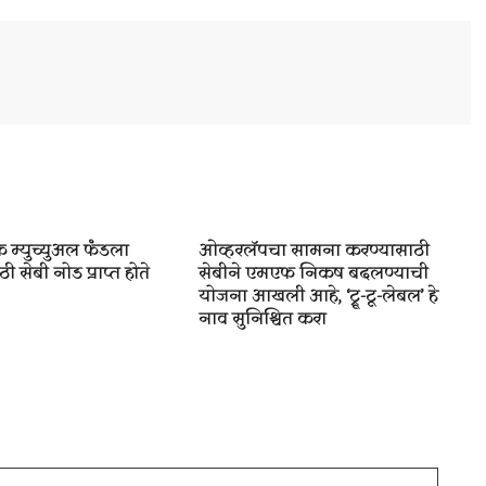
 म्युच्युअल फंडला
ओव्हरलॅपचा सामना करण्यासाठी
ी सेबी नोड प्राप्त होते
सेबीने एमएफ निकष बदलण्याची
योजना आखली आहे, ‘ट्रू-टू-लेबल’ हे
नाव सुनिश्चित करा