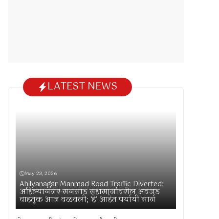
LATEST NEWS
May 23, 2026
Ahilyanagar-Manmad Road Traffic Diverted:
अहिल्यानगर-मनमाड महामार्गावरील अवजड
वाहतूक आज वळवली; ‘हे’ आहेत पर्यायी मार्ग