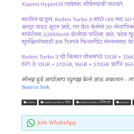
Xiaomi HyperOS त्वचेसह शीर्षस्थानी पाठवते.
मागील बाजूस, Redmi Turbo 3 मध्ये OIS सह 50-
अल्ट्रा-वाइड शूटर आहे, तर फ्रंट कॅमेरा 20-मेगापि
सपोर्टसह 5,000mAh बॅटरीचा पाठिंबा आहे. फोन धूळ
सुरक्षिततेसाठी इन-डिस्प्ले फिंगरप्रिंट सेन्सरसह येत
Redmi Turbo 3 ची किंमत चीनमध्ये 12GB + 256GB 
होते. हे 12GB + 512GB, 16GB + 512GB आणि 16G
संलग्न दुवे आपोआप व्युत्पन्न केले जाऊ शकतात – 
Source link
redmi
redmi turbo 4 लाँच
redmi turbo 4 वैशिष्ट्ये
xiaomi
Join WhatsApp