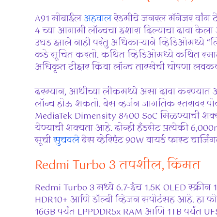
A91 मोबाईल
अहवाल
रेडमीचे जनरल मॅनेजर वांग टेंग
4 च्या आगामी लॉन्चचा इशारा दिल्याचा दावा केल
उघड झाले नाही परंतु अधिकाऱ्याने व्हिडिओमध्ये “लिट
कडे सूचित करतो. कथित व्हिडिओमध्ये कथित स्मार
अधिकृत टीझर किंवा लॉन्च तारखेची घोषणा लवकरच 
दरम्यान, आधीच्या लीकमध्ये असा दावा करण्यात आल
लॉन्च होऊ शकतो. बेस व्हर्जन जागतिक स्तरावर प
MediaTek Dimensity 8400 SoC मिळण्याची शक्यता 
येण्याची शक्यता आहे. दोन्ही हँडसेट प्रत्येकी 6
सूची
सुचवले
बेस व्हेरिएंट 90W वायर्ड फास्ट चार्जि
Redmi Turbo 3 तपशील, किंमत
Redmi Turbo 3 मध्ये 6.7-इंच 1.5K OLED स्क्रीन 1
HDR10+ आणि डॉल्बी व्हिजन सपोर्टसह आहे. हा फो
16GB पर्यंत LPPDDR5x RAM आणि 1TB पर्यंत UFS