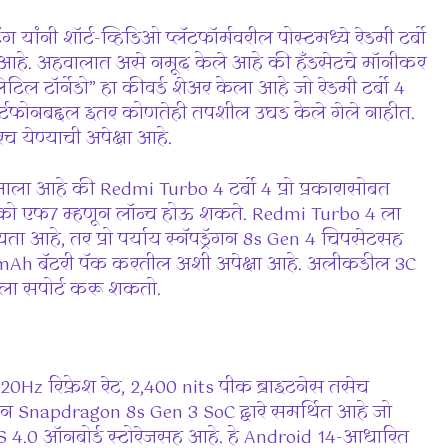
 यांनी शॉर्ट-व्हिडिओ प्लॅटफॉर्मवरील पोस्टमध्ये रेडमी टर्बो
ा आहे. अहवालात असे नमूद केले आहे की हँडसेटचे मॉनीकर
िल टॉर्नेडो” हा कीवर्ड शेअर केला आहे जो रेडमी टर्बो 4
्टफोनबद्दल इतर कोणतेही तपशील उघड केले गेले नाहीत.
येण्याची अपेक्षा आहे.
ा आहे की Redmi Turbo 4 टर्बो 4 प्रो प्रकारासोबत
ोको एफ7 म्हणून लॉन्च होऊ शकते. Redmi Turbo 4 ला
आहे, तर प्रो पर्याय स्नॅपड्रॅगन 8s Gen 4 चिपसेटसह
,000mAh बॅटरी पॅक करतील अशी अपेक्षा आहे. अलीकडील 3C
ंगला सपोर्ट करू शकतो.
20Hz रिफ्रेश रेट, 2,400 nits पीक ब्राइटनेस तसेच
न Snapdragon 8s Gen 3 SoC द्वारे समर्थित आहे जो
 4.0 ऑनबोर्ड स्टोरेजसह आहे. हे Android 14-आधारित