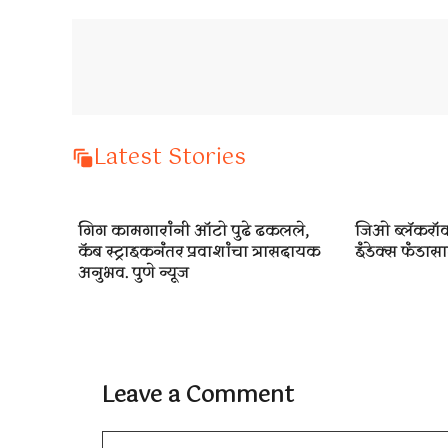
Latest Stories
गिग कामगारांनी ऑटो पुढे ढकलले,
जिओ ब्लॅकरॉक
कॅब स्ट्राइकनंतर प्रवाशांचा त्रासदायक
इंडेक्स फंडासाठ
अनुभव. पुणे न्यूज
Leave a Comment
Comment