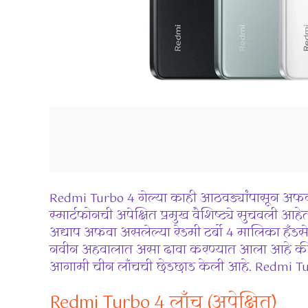
Redmi Turbo 4 गेल्या काही आठवड्यांपासून अफव
स्मार्टफोनची अपेक्षित प्रमुख वैशिष्ट्ये सुचवली आहे
अद्याप अफवा असलेल्या रेडमी टर्बो 4 मालिका हँड
नवीन अहवालात असा दावा करण्यात आला आहे की रेडम
आगामी चीन लाँचची छेडछाड केली आहे. Redmi Turbo
Redmi Turbo 4 लाँच (अपेक्षित)