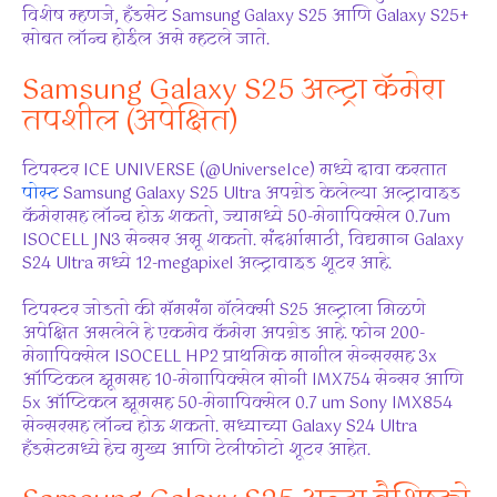
विशेष म्हणजे, हँडसेट Samsung Galaxy S25 आणि Galaxy S25+
सोबत लॉन्च होईल असे म्हटले जाते.
Samsung Galaxy S25 अल्ट्रा कॅमेरा
तपशील (अपेक्षित)
टिपस्टर ICE UNIVERSE (@UniverseIce) मध्ये दावा करतात
पोस्ट
Samsung Galaxy S25 Ultra अपग्रेड केलेल्या अल्ट्रावाइड
कॅमेरासह लॉन्च होऊ शकतो, ज्यामध्ये 50-मेगापिक्सेल 0.7um
ISOCELL JN3 सेन्सर असू शकतो. संदर्भासाठी, विद्यमान Galaxy
S24 Ultra मध्ये 12-megapixel अल्ट्रावाइड शूटर आहे.
टिपस्टर जोडतो की सॅमसंग गॅलेक्सी S25 अल्ट्राला मिळणे
अपेक्षित असलेले हे एकमेव कॅमेरा अपग्रेड आहे. फोन 200-
मेगापिक्सेल ISOCELL HP2 प्राथमिक मागील सेन्सरसह 3x
ऑप्टिकल झूमसह 10-मेगापिक्सेल सोनी IMX754 सेन्सर आणि
5x ऑप्टिकल झूमसह 50-मेगापिक्सेल 0.7 um Sony IMX854
सेन्सरसह लॉन्च होऊ शकतो. सध्याच्या Galaxy S24 Ultra
हँडसेटमध्ये हेच मुख्य आणि टेलीफोटो शूटर आहेत.