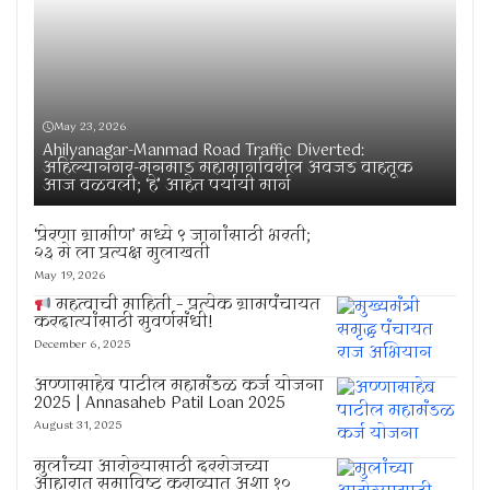
May 23, 2026
Ahilyanagar-Manmad Road Traffic Diverted:
अहिल्यानगर-मनमाड महामार्गावरील अवजड वाहतूक
आज वळवली; ‘हे’ आहेत पर्यायी मार्ग
‘प्रेरणा ग्रामीण’ मध्ये ९ जागांसाठी भरती;
२३ मे ला प्रत्यक्ष मुलाखती
May 19, 2026
महत्वाची माहिती – प्रत्येक ग्रामपंचायत
करदात्यांसाठी सुवर्णसंधी!
December 6, 2025
अण्णासाहेब पाटील महामंडळ कर्ज योजना
2025 | Annasaheb Patil Loan 2025
August 31, 2025
मुलांच्या आरोग्यासाठी दररोजच्या
आहारात समाविष्ट कराव्यात अशा १०