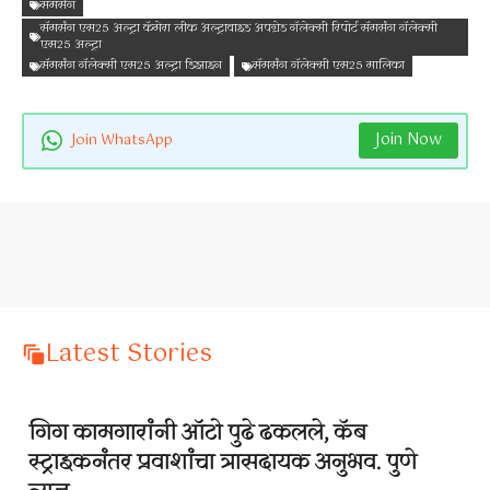
सॅमसंग
सॅमसंग एस25 अल्ट्रा कॅमेरा लीक अल्ट्रावाइड अपग्रेड गॅलेक्सी रिपोर्ट सॅमसंग गॅलेक्सी
एस25 अल्ट्रा
सॅमसंग गॅलेक्सी एस25 अल्ट्रा डिझाइन
सॅमसंग गॅलेक्सी एस25 मालिका
Join Now
Join WhatsApp
Latest Stories
गिग कामगारांनी ऑटो पुढे ढकलले, कॅब
स्ट्राइकनंतर प्रवाशांचा त्रासदायक अनुभव. पुणे