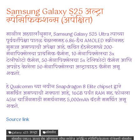
Samsung Galaxy S25 अल्ट्रा
स्पेसिफिकेशन्स (अपेक्षित)
मागील अहवालांनुसार, Samsung Galaxy S25 Ultra त्याच्या
पूर्ववर्तीपेक्षा पातळ बेझल्ससह 6.86-इंच AMOLED स्क्रीनसह
सुसज्ज असण्याची अपेक्षा आहे. कथित हँडसेटमध्ये 200-
मेगापिक्सेलचा प्राथमिक कॅमेरा, 10-मेगापिक्सेलचा 3x
टेलीफोटो कॅमेरा, 50-मेगापिक्सेलचा 5x टेलिफोटो कॅमेरा आणि
अपग्रेड केलेला 50-मेगापिक्सेलचा अल्ट्रावाइड कॅमेरा असू
शकतो.
हे Qualcomm च्या नवीन Snapdragon 8 Elite chipset द्वारे
समर्थित असण्याची शक्यता आहे, 16GB पर्यंत RAM सह. फोनला
45W चार्जिंगसाठी समर्थनासह 5,000mAh बॅटरी समर्थित असू
शकते.
Source link
galaxy s25 अल्ट्रा
सॅमसंग
सॅमसंग एस25 अल्ट्रा रॅम ऑप्शन्स लीक स्टोरेज अपेक्षित स्पेसिफिकेशन्स गॅलेक्सी सॅमसंग