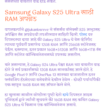
मेमरीच्या बाबतीत वाढ होऊ शकते.
Samsung Galaxy S25 Ultra साठी
RAM अपग्रेड
वापरकर्त्याने @Jukanlosreve ने सॅमसंग गॅलेक्सी S25 अल्ट्रासह
अपेक्षित रॅम अपग्रेडची तपशीलवार माहिती दिली.
पोस्ट
वर
टिपस्टरचा दावा आहे की Galaxy S25 Ultra चे बेस व्हेरिएंट
त्याच्या पूर्ववर्ती प्रमाणेच 12GB RAM आणि 256GB स्टोरेजसह
येईल. दरम्यान, इतर प्रकार 16GB+512GB आणि 16GB+1TB रॅम
आणि स्टोरेज कॉन्फिगरेशनमध्ये उपलब्ध असतील.
खरे असल्यास, हे Galaxy S24 Ultra पेक्षा RAM च्या बाबतीत वाढ
होते जे सर्व प्रकारांमध्ये 12GB RAM मानकांसह आले होते. हे
Google Pixel 9 आणि OnePlus 13 सारख्या बाजारातील इतर
फ्लॅगशिप हँडसेटच्या बरोबरीने देखील ठेवेल – दोन्ही पर्यायांपैकी
एक म्हणून 16GB RAM सह ऑफर केले गेले.
हा खुलासा मागील गोष्टीला पुष्टी देतो
दावे
टिपस्टर आइस
युनिव्हर्स द्वारे ज्यांनी सुचवले की 16GB RAM सह कथित Galaxy
S25 Ultra चे किमान एक कॉन्फिगरेशन असावे.