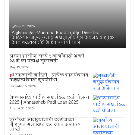
May 23, 2026
Ahilyanagar-Manmad Road Traffic Diverted:
अहिल्यानगर-मनमाड महामार्गावरील अवजड वाहतूक
आज वळवली; ‘हे’ आहेत पर्यायी मार्ग
‘प्रेरणा ग्रामीण’ मध्ये ९ जागांसाठी भरती;
२३ मे ला प्रत्यक्ष मुलाखती
May 19, 2026
महत्वाची माहिती – प्रत्येक ग्रामपंचायत
करदात्यांसाठी सुवर्णसंधी!
December 6, 2025
अण्णासाहेब पाटील महामंडळ कर्ज योजना
2025 | Annasaheb Patil Loan 2025
August 31, 2025
मुलांच्या आरोग्यासाठी दररोजच्या
आहारात समाविष्ट कराव्यात अशा १०
गोष्टी