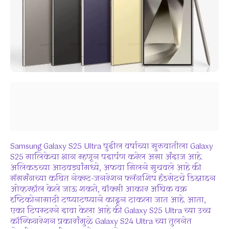
Samsung Galaxy S25 Ultra पुढील वर्षाच्या सुरुवातीला Galaxy
S25 मालिकेचा भाग म्हणून पदार्पण करेल असा अंदाज आहे.
अलिकडच्या आठवड्यांमध्ये, अफवा मिलने सुचवले आहे की
सॅमसंगच्या कथित नेक्स्ट-जनरेशन फ्लॅगशिप हँडसेटचे डिझाइन
ओव्हरहॉल केले जाऊ शकते, बॉक्सी आकार अधिक वक्र
दृष्टिकोनासाठी टप्प्याटप्प्याने काढून टाकला जात आहे. आता,
एका टिपस्टरने दावा केला आहे की Galaxy S25 Ultra च्या उच्च
कॉन्फिगरेशन प्रकारांमुळे Galaxy S24 Ultra च्या तुलनेत