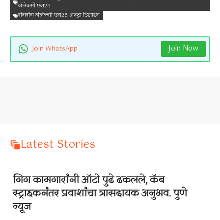
गॅलेक्सी एस25
सॅमसंग गॅलेक्सी एस25 अल्ट्रा डिझाइन
Join Now
Join WhatsApp
Latest Stories
गिग कामगारांनी ऑटो पुढे ढकलले, कॅब
स्ट्राइकनंतर प्रवाशांचा त्रासदायक अनुभव. पुणे
न्यूज