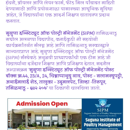
हॅचरी, ब्रॉयलर आणि लेयर फार्म, फीड मिल यांबाबत माहिती
देण्यासाठी आणि प्रयोगशाळा यासारख्या आधुनिक सुविधा
आहेत, जे विद्यार्थ्यांना एक आदर्श शिक्षण वातावरण प्रदान
करतात.
सुगुणा इन्स्टिट्यूट ऑफ पोल्ट्री मॅनेजमेंट (SIPM)
तामिळनाडू
मधील अलगप्पा विद्यापीठ, कराईकुडी शी सहयोगी
कार्यक्रमांतर्गत संलग्न आहे आणि तामिळनाडू सरकारद्वारे
मान्यताप्राप्त आहे. सुगुणा इन्स्टिट्यूट ऑफ पोल्ट्री मॅनेजमेंट
(SIPM) संस्थेकडे अनुभवी प्राध्यापकांची एक टीम आहे जी
विद्यार्थ्यांना दर्जेदार शिक्षण आणि प्रशिक्षण देतात. सदरील
अभ्यासक्रम ‘
सुगुणा इन्स्टिट्यूट ऑफ पोल्ट्री मॅनेजमेंट पोस्ट
बॉक्स क्र.44, 23/A, 24, चिन्नाप्पानुथु गाव, पोस्ट – सलामरथुपट्टी,
अनाईमलाई रोड, तालुका – उदुमलपेट, जिल्हा -तिरुपूर,
तमिळनाडू – ६४२ २०७’
या ठिकाणी चालविला जातो.