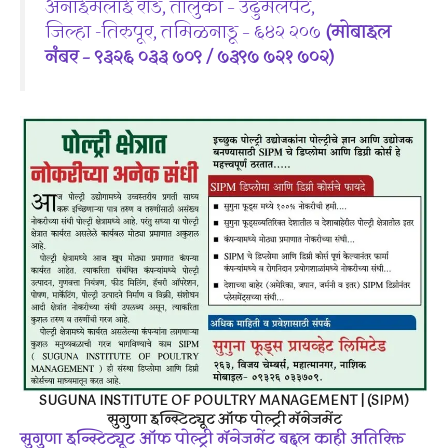
अनाईमलाई रोड, तालुका – उदुमलपेट,
जिल्हा -तिरुपूर, तमिळनाडू – ६४२ २०७
(मोबाइल
नंबर – ९३२६ ०३३ ७०९ / ७३९७ ७२१ ७०२)
SUGUNA INSTITUTE OF POULTRY MANAGEMENT | (SIPM)
सुगुणा इन्स्टिट्यूट ऑफ पोल्ट्री मॅनेजमेंट
सुगुणा इन्स्टिट्यूट ऑफ पोल्ट्री मॅनेजमेंट बद्दल काही अतिरिक्त