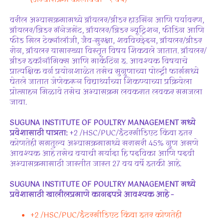
(अभ्यासक्रम कालावधी – १ वर्षे)
वरील अभ्यासक्रमामध्ये ब्रॉयलर/ब्रीडर हाउसिंग आणि पर्यावरण,
ब्रॉयलर/ब्रिडर मॅनेजमेंट, ब्रॉयलर/ब्रिडर न्यूट्रिशन, फीडिंग आणि
फीड मिल टेक्नॉलॉजी, जैव-सुरक्षा, शवविच्छेदन, ब्रॉयलर/ब्रीडर
रोग, ब्रॉयलर यासारख्या विस्तृत विषय शिकवले जातात. ब्रॉयलर/
ब्रीडर इकॉनॉमिक्स आणि मार्केटिंग इ. आवश्यक विषयाचे
प्रात्यक्षिक वर्ग प्रयोगशाळेत तसेच सुगुणाच्या पोल्ट्री फार्ममध्ये
घेतले जातात जेणेकरून विद्यार्थ्यांच्या शिकण्याच्या प्रक्रियेला
प्रोत्साहन मिळावे तसेच अभ्यासक्रम लवकरात लवकर समजला
जावा.
SUGUNA INSTITUTE OF POULTRY MANAGEMENT मध्ये
प्रवेशासाठी पात्रता:
+2 /HSC/PUC/इंटरमीडिएट किंवा इतर
कोणतेही समतुल्य अभ्यासक्रमामध्ये सरासरी 45% गुण असणे
आवश्यक आहे तसेच वयाची मर्यादा हि पदविका आणि पदवी
अभ्यासक्रमासाठी जास्तीत जास्त 27 वय वर्षे इतकी आहे.
SUGUNA INSTITUTE OF POULTRY MANAGEMENT
मध्ये
प्रवेशासाठी
खालीलप्रमाणे
कागदपत्रे
आवश्यक
आहे
–
+2 /HSC/PUC/इंटरमीडिएट किंवा इतर कोणतेही