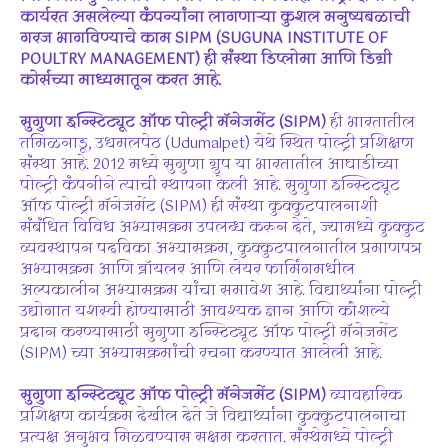
कार्यरत असलेल्या कंपन्यांना लागणाऱ्या कुशल मनुष्यबळाची
गरज भागविण्याचे काम SIPM (SUGUNA INSTITUTE OF
POULTRY MANAGEMENT) ही संस्था डिप्लोमा आणि डिग्री
कोर्सच्या माध्यमातून करत आहे.
सुगुणा इन्स्टिट्यूट ऑफ पोल्ट्री मॅनेजमेंट (SIPM)
ही भारतातील
तमिळनाडू, उधमलपेठ (Udumalpet) येथे स्थित पोल्ट्री प्रशिक्षण
संस्था आहे. 2012 मध्ये सुगुणा ग्रुप या भारतातील आघाडीच्या
पोल्ट्री कंपनीने त्याची स्थापना केली आहे. सुगुणा इन्स्टिट्यूट
ऑफ पोल्ट्री मॅनेजमेंट (SIPM) ही संस्था कुक्कुटपालनाशी
संबंधित विविध अभ्यासक्रम उपलब्ध करून देते, ज्यामध्ये कुक्कुट
व्यवस्थापन पदविका अभ्यासक्रम, कुक्कुटपालनातील प्रमाणपत्र
अभ्यासक्रम आणि ब्रॉयलर आणि लेयर फार्मिंगमधील
अल्पकालीन अभ्यासक्रम यांचा समावेश आहे. विद्यार्थ्यांना पोल्ट्री
उद्योगात यशस्वी होण्यासाठी आवश्यक ज्ञान आणि कौशल्ये
प्रदान करण्यासाठी सुगुणा इन्स्टिट्यूट ऑफ पोल्ट्री मॅनेजमेंट
(SIPM) च्या अभ्यासक्रमांची रचना करण्यात आलेली आहे.
सुगुणा इन्स्टिट्यूट ऑफ पोल्ट्री मॅनेजमेंट (SIPM)
व्यावहारिक
प्रशिक्षण कार्यक्रम देखील देते जे विद्यार्थ्यांना कुक्कुटपालनाचा
प्रत्यक्ष अनुभव मिळवण्यास सक्षम करतात. संस्थेमध्ये पोल्ट्री