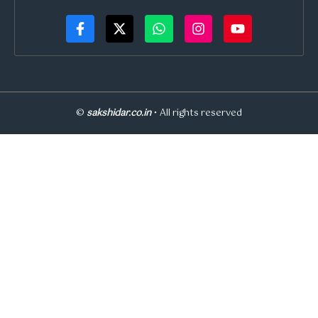
©
sakshidar.co.in
• All rights reserved