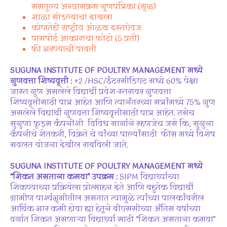
समतुल्य अभ्यासक्रम गुणपत्रिका (मूळ)
शाळा सोडल्याचा दाखला
कोणतेही राष्ट्रीय ओळख दस्तऐवज
पासपोर्ट आकाराचा फोटो (5 प्रती)
फी भरण्याची पावती
SUGUNA INSTITUTE OF POULTRY MANAGEMENT मध्ये
गुणवत्ता शिष्यवृत्ती :
+2 /HSC/इंटरमीडिएट मध्ये 60% पेक्षा
जास्त गुण असलेले विद्यार्थी प्रवेश-स्तरावर गुणवत्ता
शिष्यवृत्तीसाठी पात्र आहेत आणि त्यानंतरच्या सत्रांमध्ये 75% गुण
असलेले विद्यार्थी गुणवत्ता शिष्यवृत्तीसाठी पात्र आहेत. तसेच
सुगुणा फूड्स कंपनीशी विविध मार्गाने म्हणजेच जसे कि, सुगुना
कंपनीचे शेतकरी, विक्रेते चे यांच्या पाल्यांसाठी फीस मध्ये विशेष
सवलत योजना देखील राबविली जाते.
SUGUNA INSTITUTE OF POULTRY MANAGEMENT मध्ये
“शिकत असताना कमवा” उपक्रम :
SIPM विद्यार्थ्यांच्या
शिकण्याच्या प्रक्रियेला प्रोत्साहन देते आणि बहुतेक विद्यार्थी
ग्रामीण पार्श्वभूमीतील असतात त्यामुळे त्यांच्या पालकांवरील
आर्थिक भार कमी होवा ह्या हेतूने बीएससीच्या अंतिम वर्षाच्या
वर्गात शिकत असणाऱ्या विद्यार्थ्यां साठी “शिकत असताना कमवा”