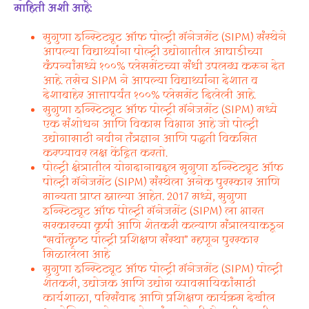
माहिती अशी आहे:
सुगुणा इन्स्टिट्यूट ऑफ पोल्ट्री मॅनेजमेंट (SIPM) संस्थेने
आपल्या विद्यार्थ्यांना पोल्ट्री उद्योगातील आघाडीच्या
कंपन्यांमध्ये १००% प्लेसमेंटच्या संधी उपलब्ध करून देत
आहे. तसेच SIPM ने आपल्या विद्यार्थ्यांना देशात व
देशाबाहेर आत्तापर्यंत १००% प्लेसमेंट दिलेली आहे.
सुगुणा इन्स्टिट्यूट ऑफ पोल्ट्री मॅनेजमेंट (SIPM) मध्ये
एक संशोधन आणि विकास विभाग आहे जो पोल्ट्री
उद्योगासाठी नवीन तंत्रज्ञान आणि पद्धती विकसित
करण्यावर लक्ष केंद्रित करतो.
पोल्ट्री क्षेत्रातील योगदानाबद्दल सुगुणा इन्स्टिट्यूट ऑफ
पोल्ट्री मॅनेजमेंट (SIPM) संस्थेला अनेक पुरस्कार आणि
मान्यता प्राप्त झाल्या आहेत. 2017 मध्ये, सुगुणा
इन्स्टिट्यूट ऑफ पोल्ट्री मॅनेजमेंट (SIPM) ला भारत
सरकारच्या कृषी आणि शेतकरी कल्याण मंत्रालयाकडून
“सर्वोत्कृष्ट पोल्ट्री प्रशिक्षण संस्था” म्हणून पुरस्कार
मिळालेला आहे
सुगुणा इन्स्टिट्यूट ऑफ पोल्ट्री मॅनेजमेंट (SIPM) पोल्ट्री
शेतकरी, उद्योजक आणि उद्योग व्यावसायिकांसाठी
कार्यशाळा, परिसंवाद आणि प्रशिक्षण कार्यक्रम देखील