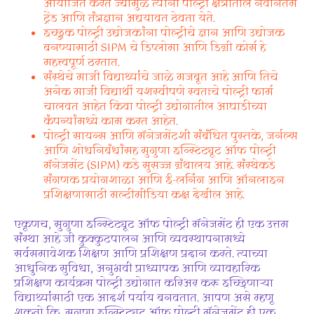
आयोजित करते ज्यामुळे त्यांना पोल्ट्री क्षेत्रातील नवीनतम
ट्रेंड आणि तंत्रज्ञान अद्ययावत ठेवता येते.
इच्छुक पोल्ट्री उद्योजकांना पोल्ट्रीचे ज्ञान आणि उद्योजक
बनण्यासाठी SIPM चे डिप्लोमा आणि डिग्री कोर्स हे
महत्त्वपूर्ण ठरतात.
संस्थेचे माजी विद्यार्थ्यांचे जाळे मजबूत आहे आणि तिचे
अनेक माजी विद्यार्थी यशस्वीपणे स्वतःचे पोल्ट्री फार्म
चालवत आहेत किंवा पोल्ट्री उद्योगातील आघाडीच्या
कंपन्यांमध्ये काम करत आहेत.
पोल्ट्री सायन्स आणि मॅनेजमेंटशी संबंधित पुस्तके, जर्नल्स
आणि शोधनिबंधांसह सुगुणा इन्स्टिट्यूट ऑफ पोल्ट्री
मॅनेजमेंट (SIPM) कडे सुसज्ज ग्रंथालय आहे. संस्थेकडे
संगणक प्रयोगशाळा आणि ई-लर्निंग आणि ऑनलाइन
प्रशिक्षणासाठी मल्टीमीडिया कक्ष देखील आहे.
एकूणच, सुगुणा इन्स्टिट्यूट ऑफ पोल्ट्री मॅनेजमेंट ही एक उत्तम
संस्था आहे जी कुक्कुटपालन आणि व्यवस्थापनामध्ये
सर्वसमावेशक शिक्षण आणि प्रशिक्षण प्रदान करते. त्याच्या
आधुनिक सुविधा, अनुभवी प्राध्यापक आणि व्यावहारिक
प्रशिक्षण कार्यक्रम पोल्ट्री उद्योगात करिअर करू इच्छिणाऱ्या
विद्यार्थ्यांसाठी एक आदर्श पर्याय बनवतात. आपण असे म्हणू
शकतो कि, सुगुणा इन्स्टिट्यूट ऑफ पोल्ट्री मॅनेजमेंट ही एक