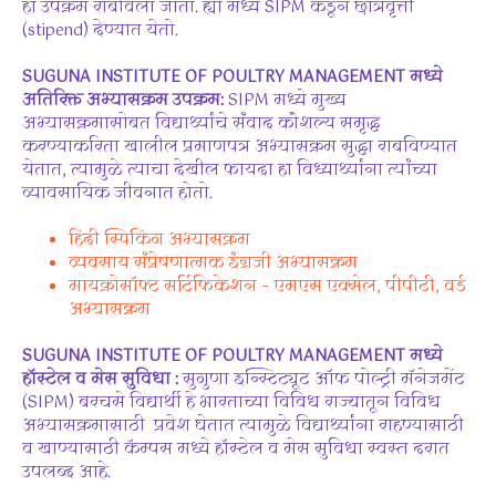
हा उपक्रम राबविला जातो. ह्या मध्ये SIPM कडून छात्रवृत्ती
(stipend) देण्यात येतो.
SUGUNA INSTITUTE OF POULTRY MANAGEMENT मध्ये
अतिरिक्त अभ्यासक्रम उपक्रम:
SIPM मध्ये मुख्य
अभ्यासक्रमासोबत विद्यार्थ्यांचे संवाद कौशल्य समृद्ध
करण्याकरिता खालील प्रमाणपत्र अभ्यासक्रम सुद्धा राबविण्यात
येतात, त्यामुळे त्याचा देखील फायदा हा विध्यार्थ्यांना त्यांच्या
व्यावसायिक जीवनात होतो.
हिंदी स्पिकिंग अभ्यासक्रम
व्यवसाय संप्रेषणात्मक इंग्रजी अभ्यासक्रम
मायक्रोसॉफ्ट सर्टिफिकेशन – एमएस एक्सेल, पीपीटी, वर्ड
अभ्यासक्रम
SUGUNA INSTITUTE OF POULTRY MANAGEMENT मध्ये
हॉस्टेल व मेस सुविधा :
सुगुणा इन्स्टिट्यूट ऑफ पोल्ट्री मॅनेजमेंट
(SIPM) बरचसे विद्यार्थी हे भारताच्या विविध राज्यातून विविध
अभ्यासक्रमासाठी प्रवेश घेतात त्यामुळे विद्यार्थ्यांना राहण्यासाठी
व खाण्यासाठी कॅम्पस मध्ये हॉस्टेल व मेस सुविधा स्वस्त दरात
उपलब्द आहे.