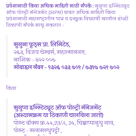
प्रवेशासाठी किंवा अधिक माहिती साठी संपर्क :
सुगुणा इन्स्टिट्यूट
ऑफ पोल्ट्री मॅनेजमेंट (SIPM) बाबत अधिक माहिती किंवा
प्रवेशासाठी महाराष्ट्रातील पात्र व इच्छुक विध्यार्थी खालील दोन्ही
ठिकाणी संपर्क साधू शकतात –
सुगुना फूड्स प्रा. लिमिटेड,
२६३, विजय चेम्बर्स, महात्मानगर,
नाशिक – ४२२ ००७
मोबाइल नंबर – ९३२६ ०३३ ७०९ / ७३९७ ७२१ ७०२
किंवा
सुगुणा इन्स्टिट्यूट ऑफ पोल्ट्री मॅनेजमेंट
(अभ्यासक्रम या ठिकाणी चालविला जातो)
पोस्ट बॉक्स क्र.44,23/A, 24, चिन्नाप्पानुथु गाव,
पोस्ट – सलामरथुपट्टी ,