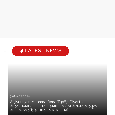
LATEST NEWS
May 23, 2026
Ahilyanagar-Manmad Road Traffic Diverted:
अहिल्यानगर-मनमाड महामार्गावरील अवजड वाहतूक
आज वळवली; ‘हे’ आहेत पर्यायी मार्ग