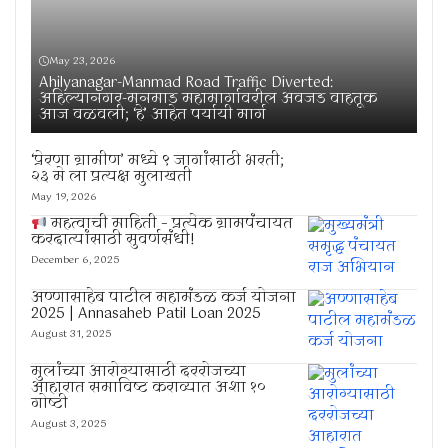
May 23, 2026
Ahilyanagar-Manmad Road Traffic Diverted:
अहिल्यानगर-मनमाड महामार्गावरील अवजड वाहतूक
आज वळवली; ‘हे’ आहेत पर्यायी मार्ग
‘प्रेरणा ग्रामीण’ मध्ये ९ जागांसाठी भरती;
२३ मे ला प्रत्यक्ष मुलाखती
May 19, 2026
महत्वाची माहिती – प्रत्येक ग्रामपंचायत
करदात्यांसाठी सुवर्णसंधी!
December 6, 2025
अण्णासाहेब पाटील महामंडळ कर्ज योजना
2025 | Annasaheb Patil Loan 2025
August 31, 2025
मुलांच्या आरोग्यासाठी दररोजच्या
आहारात समाविष्ट कराव्यात अशा १०
गोष्टी
August 3, 2025