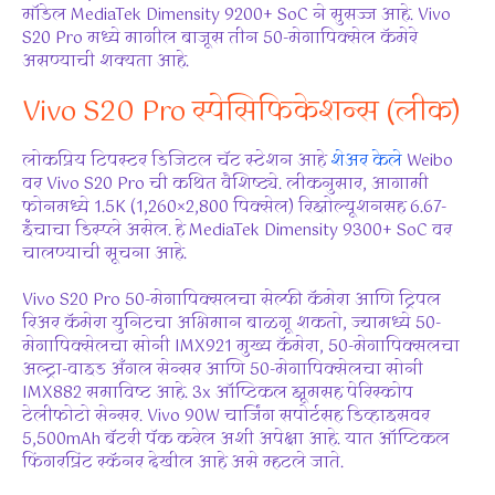
मॉडेल MediaTek Dimensity 9200+ SoC ने सुसज्ज आहे. Vivo
S20 Pro मध्ये मागील बाजूस तीन 50-मेगापिक्सेल कॅमेरे
असण्याची शक्यता आहे.
Vivo S20 Pro स्पेसिफिकेशन्स (लीक)
लोकप्रिय टिपस्टर डिजिटल चॅट स्टेशन आहे
शेअर केले
Weibo
वर Vivo S20 Pro ची कथित वैशिष्ट्ये. लीकनुसार, आगामी
फोनमध्ये 1.5K (1,260×2,800 पिक्सेल) रिझोल्यूशनसह 6.67-
इंचाचा डिस्प्ले असेल. हे MediaTek Dimensity 9300+ SoC वर
चालण्याची सूचना आहे.
Vivo S20 Pro 50-मेगापिक्सलचा सेल्फी कॅमेरा आणि ट्रिपल
रिअर कॅमेरा युनिटचा अभिमान बाळगू शकतो, ज्यामध्ये 50-
मेगापिक्सेलचा सोनी IMX921 मुख्य कॅमेरा, 50-मेगापिक्सलचा
अल्ट्रा-वाइड अँगल सेन्सर आणि 50-मेगापिक्सेलचा सोनी
IMX882 समाविष्ट आहे. 3x ऑप्टिकल झूमसह पेरिस्कोप
टेलीफोटो सेन्सर. Vivo 90W चार्जिंग सपोर्टसह डिव्हाइसवर
5,500mAh बॅटरी पॅक करेल अशी अपेक्षा आहे. यात ऑप्टिकल
फिंगरप्रिंट स्कॅनर देखील आहे असे म्हटले जाते.