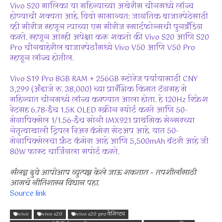
Vivo S20 मालिका या महिन्याच्या अखेरीस चीनमध्ये लॉन्च
होण्याची शक्यता आहे. विवो सामान्यत: जागतिक बाजारपेठेसाठी
व्ही सीरीज म्हणून त्याच्या एस सीरीज स्मार्टफोन्सची पुनर्ब्रँडिंग
करते. म्हणून आम्ही अपेक्षा करू शकतो की Vivo S20 आणि S20
Pro चीनबाहेरील बाजारपेठांमध्ये Vivo V50 आणि V50 Pro
म्हणून लॉन्च होतील.
Vivo S19 Pro 8GB RAM + 256GB स्टोरेज पर्यायासाठी CNY
3,299 (अंदाजे रु. 38,000) च्या प्रारंभिक किंमत टॅगसह मे
महिन्यात चीनमध्ये लॉन्च करण्यात आला होता. हे 120Hz रिफ्रेश
रेटसह 6.78-इंच 1.5K OLED स्क्रीन स्पोर्ट करते आणि 50-
मेगापिक्सेल 1/1.56-इंच सोनी IMX921 प्राथमिक सेन्सरच्या
नेतृत्वाखाली ट्रिपल रिअर कॅमेरा सेटअप आहे. यात 50-
मेगापिक्सेलचा फ्रंट कॅमेरा आहे आणि 5,500mAh बॅटरी आहे जी
80W फास्ट चार्जिंगला सपोर्ट करते.
संलग्न दुवे आपोआप व्युत्पन्न केले जाऊ शकतात – तपशीलांसाठी
आमचे नीतिशास्त्र विधान पहा.
Source link
vivo
vivo s20
vivo s20 pro वैशिष्ट्य