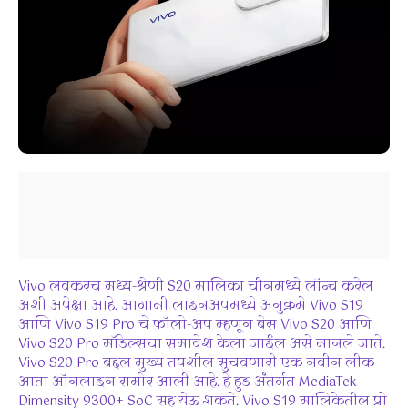
Vivo लवकरच मध्य-श्रेणी S20 मालिका चीनमध्ये लॉन्च करेल
अशी अपेक्षा आहे. आगामी लाइनअपमध्ये अनुक्रमे Vivo S19
आणि Vivo S19 Pro चे फॉलो-अप म्हणून बेस Vivo S20 आणि
Vivo S20 Pro मॉडेल्सचा समावेश केला जाईल असे मानले जाते.
Vivo S20 Pro बद्दल मुख्य तपशील सुचवणारी एक नवीन लीक
आता ऑनलाइन समोर आली आहे. हे हुड अंतर्गत MediaTek
Dimensity 9300+ SoC सह येऊ शकते. Vivo S19 मालिकेतील प्रो