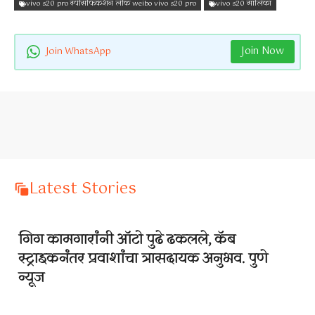
vivo s20 pro स्पेसिफिकेशन लीक weibo vivo s20 pro
vivo s20 मालिका
Join Now
Join WhatsApp
Latest Stories
गिग कामगारांनी ऑटो पुढे ढकलले, कॅब
स्ट्राइकनंतर प्रवाशांचा त्रासदायक अनुभव. पुणे
न्यूज