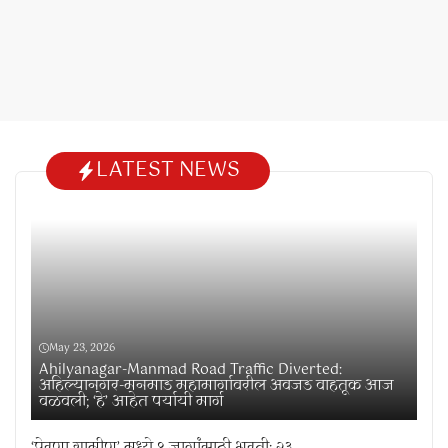
LATEST NEWS
May 23, 2026
Ahilyanagar-Manmad Road Traffic Diverted:
अहिल्यानगर-मनमाड महामार्गावरील अवजड वाहतूक आज
वळवली; ‘हे’ आहेत पर्यायी मार्ग
‘प्रेरणा ग्रामीण’ मध्ये ९ जागांसाठी भरती; २३