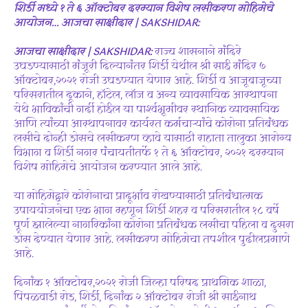
शिर्डी मध्ये १ ते ६ ऑक्टोबर दरम्यान विशेष लसीकरण मोहिमेचे
आयोजन… आजचा साक्षीदार | SAKSHIDAR:
आजचा साक्षीदार | SAKSHIDAR:
राज्य शासनाने मंदिरे
उघडण्यासाठी मंजूरी दिल्यानंतर शिर्डी येथील श्री साई मंदिर ७
ऑक्टोबर,२०२१ रोजी उघडण्यात येणार आहे. शिर्डी व आजूबाजूच्या
परिसरातील दूकाने, हॉटेल, लॉज व अन्य व्यावसायिक आस्थापना
येथे भाविकांची गर्दी होईल या पार्श्वभूमीवर स्थानिक व्यावसायिक
आणि त्यांच्या आस्थापनावर कार्यरत कर्मचाऱ्यांचे कोरोना प्रतिबंधक
लसीचे दोन्ही डोसचे लसीकरण व्हावे यासाठी राहाता तालुका आरोग्य
विभाग व शिर्डी नगर पंचायतीतर्फे १ ते ६ ऑक्टोबर, २०२१ दरम्यान
विशेष मोहिमेचे आयोजन करण्यात आले आहे.
या मोहिमेद्वारे कोरोनाचा प्रादूर्भाव रोखण्यासाठी प्रतिबंधात्मक
उपाययोजनेचा एक भाग म्हणून शिर्डी शहर व परिसरातील १८ वर्षे
पूर्ण झालेल्या नागरिकांना कोरोना प्रतिबंधक लसीचा पहिला व दुसरा
डोस देण्यात येणार आहे. लसीकरण मोहिमेचा तपशील पुढीलप्रमाणे
आहे.
दिनांक १ ऑक्टोबर,२०२१ रोजी जिल्हा परिषद प्राथमिक शाळा,
पिंपळवाडी रोड, शिर्डी, दिनांक २ ऑक्टोबर रोजी श्री साईनाथ