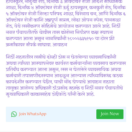
हायस्कुल, नांदुर्खी रोड, दिनांक ३ ऑक्टोबर रोजी आदर्श माध्यमिक
शाळा, दिनांक ४ ऑक्टोबर रोजी ऊर्दू हायस्कूल, कनकुरी रोड, दिनांक
५ ऑक्टोबर रोजी जिल्हा परिषद शाळा, बिरेगाव बन, आणि दिनांक ६
ऑक्टोबर रोजी काशि अन्नपूर्ण सत्रम, लोढा ओपन स्पेस, पानमळा
रोड, येथे लसीकरण मोहिमेचे आयोजन करण्यात आले आहे. शिर्डी
नगर पंचायतीतर्फे चेावीस तास कोरोना नियंत्रण कक्ष स्थापन
करण्यात आला असून नागरिकांनी १८००२३३५१५० या टोल फ्री
क्रमांकावर संपर्क साधावा. आवाहन
शिर्डी शहरातील लसीचे दोन्ही डोस न घेतलेल्या व्यावसायिकांनी
अथवा त्यांच्या आस्थापनेवर कार्यरत कर्मचाऱ्यांना व्यवसाय करण्यास
प्रतिबंध करण्यात आला असून, लस न घेतलेले व्यावसायिक अथवा
कर्मचारी तपासणीदरम्यान आढळून आल्यास त्यांच्याविरुध्द कडक
कायदेशीर करण्यात येईल, याची नोंद घेण्याचे आवाहन राहाता
तालुका आरोग्य अधिकारी डॉ.प्रमोद म्हस्के व शिर्डी नगर पंचायतीचे
मुख्याधिकारी काकासाहेब डोईफोडे यांनी केले आहे.
Join Now
Join WhatsApp